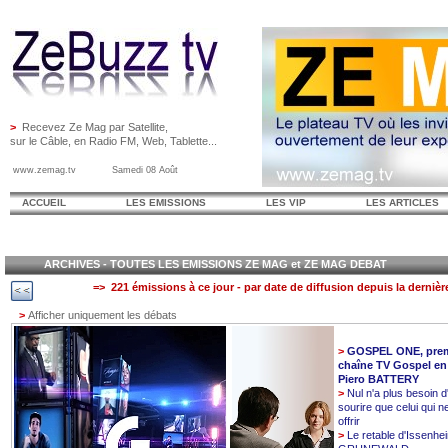
>
Recevez Ze Mag par Satellite,
sur le Câble, en Radio FM, Web, Tablette...
www.zemag.tv Samedi 08 Août
ACCUEIL
LES EMISSIONS
LES VIP
LES ARTICLES
ARCHIVES - TOUTES LES EMISSIONS ZE MAG et ZE MAG DEBAT
=> 221 émissions à ce jour - par date de diffusion depuis la dernièr
>
Afficher uniquement les débats
>
GOSPEL ONE, prem
chaîne TV Gospel en
Piero BATTERY
>
Nul n'a plus besoin d
sourire que celui qui n
offrir
>
Le retable d'Issenhe