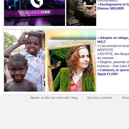
GRUNEWALD
>
Ennéagramme et fo
Etienne SEGUIER
>
Adopter un village
HOLT
>
L'accessoire et l'esse
ARISTOTE
>
EGYPTE, des fiançai
du commun
>
Diogène, pauvreté o
richesse - Jean Léo
>
Catharsis, le spect
Sigrid FLORY
Ajouter un lien sur votre site / blog
Qui nous sommes
Nous
-
-