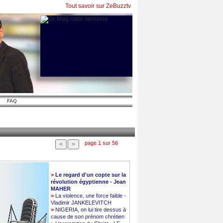
Tout savoir sur ZeBuzztv
FAQ
page 1 sur 56
>
Le regard d'un copte sur la
révolution égyptienne - Jean
MAHER
>
La violence, une force faible -
Vladimir JANKELEVITCH
>
NIGERIA, on lui tire dessus à
cause de son prénom chrétien