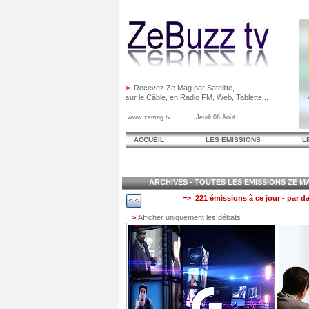
>
Recevez Ze Mag par Satellite,
sur le Câble, en Radio FM, Web, Tablette...
www.zemag.tv Jeudi 06 Août
ACCUEIL
LES EMISSIONS
L
ARCHIVES - TOUTES LES EMISSIONS ZE MAG
=> 221 émissions à ce jour - par da
>
Afficher uniquement les débats