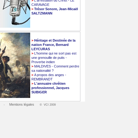
>
L'arrestation du Christ - LE
CARAVAGE
>
Trésor Sonore, Jean-Micaël
SALTZMANN
>
Héritage et Destinée de la
nation France, Bernard
LEYCURAS
>
L'homme qui ne sort pas est
une grenouille de puits -
Proverbe indien
>
MALDIVES - Comment perdre
sa nationalité ?
>
A propos des anges -
REMBRANDT
>
L'annuaire chrétien
professionnel, Jacques
SUBIGER
Mentions légales
-
© VCI 2009