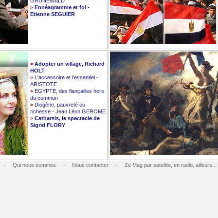
GRUNEWALD
>
Ennéagramme et foi -
Etienne SEGUIER
>
Adopter un village, Richard
HOLT
>
L'accessoire et l'essentiel -
ARISTOTE
>
EGYPTE, des fiançailles hors
du commun
>
Diogène, pauvreté ou
richesse - Jean Léon GEROME
>
Catharsis, le spectacle de
Sigrid FLORY
Qui nous sommes
Nous contacter
Ze Mag par satellite, en radio, ailleurs...
-
-
-