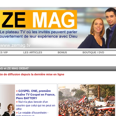
ES VIP
LES ARTICLES
BONUS
BOUTIQUE / DVD
 et ZE MAG DEBAT
te de diffusion depuis la dernière mise en ligne
>
GOSPEL ONE, première
chaîne TV Gospel en France,
Piero BATTERY
>
Nul n'a plus besoin d'un
sourire que celui qui ne peut en
offrir
>
Le retable d'Issenheim -