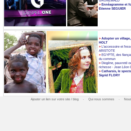
GRUNEWALD
>
Ennéagramme et fo
Etienne SEGUIER
>
Adopter un village
HOLT
>
L'accessoire et l'esse
ARISTOTE
>
EGYPTE, des fiançai
du commun
>
Diogène, pauvreté o
richesse - Jean Léo
>
Catharsis, le spect
Sigrid FLORY
Ajouter un lien sur votre site / blog
Qui nous sommes
Nous
-
-