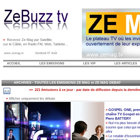
>
Recevez Ze Mag par Satellite,
sur le Câble, en Radio FM, Web, Tablette...
www.zemag.tv Vendredi 07 Août
ACCUEIL
LES EMISSIONS
LES VIP
LES ARTICLES
ARCHIVES - TOUTES LES EMISSIONS ZE MAG et ZE MAG DEBAT
=> 221 émissions à ce jour - par date de diffusion depuis la dernièr
>
Afficher uniquement les débats
>
GOSPEL ONE, prem
chaîne TV Gospel en
Piero BATTERY
>
Nul n'a plus besoin d
sourire que celui qui n
offrir
>
Le retable d'Issenhe