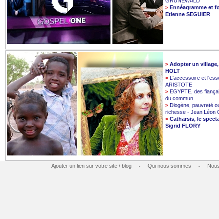
GRUNEWALD
>
Ennéagramme et fo
Etienne SEGUIER
>
Adopter un village
HOLT
>
L'accessoire et l'esse
ARISTOTE
>
EGYPTE, des fiançai
du commun
>
Diogène, pauvreté o
richesse - Jean Léo
>
Catharsis, le spect
Sigrid FLORY
Ajouter un lien sur votre site / blog
Qui nous sommes
Nous
-
-