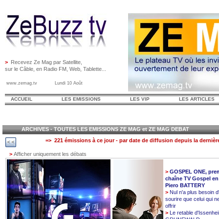
>
Recevez Ze Mag par Satellite,
sur le Câble, en Radio FM, Web, Tablette...
www.zemag.tv Lundi 10 Août
ACCUEIL
LES EMISSIONS
LES VIP
LES ARTICLES
ARCHIVES - TOUTES LES EMISSIONS ZE MAG et ZE MAG DEBAT
=> 221 émissions à ce jour - par date de diffusion depuis la dernièr
>
Afficher uniquement les débats
>
GOSPEL ONE, prem
chaîne TV Gospel en
Piero BATTERY
>
Nul n'a plus besoin d
sourire que celui qui n
offrir
>
Le retable d'Issenhe