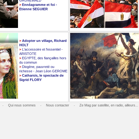
GRUNEWALD
>
Ennéagramme et foi -
Etienne SEGUIER
>
Adopter un village, Richard
HOLT
>
L'accessoire et l'essentiel -
ARISTOTE
>
EGYPTE, des fiançailles hors
du commun
>
Diogène, pauvreté ou
richesse - Jean Léon GEROME
>
Catharsis, le spectacle de
Sigrid FLORY
Qui nous sommes
Nous contacter
Ze Mag par satellite, en radio, ailleurs...
-
-
-