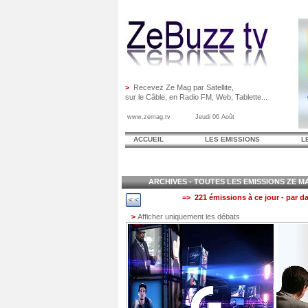
>
Recevez Ze Mag par Satellite,
sur le Câble, en Radio FM, Web, Tablette...
www.zemag.tv Jeudi 06 Août
ACCUEIL
LES EMISSIONS
L
ARCHIVES - TOUTES LES EMISSIONS ZE MAG
=> 221 émissions à ce jour - par da
>
Afficher uniquement les débats