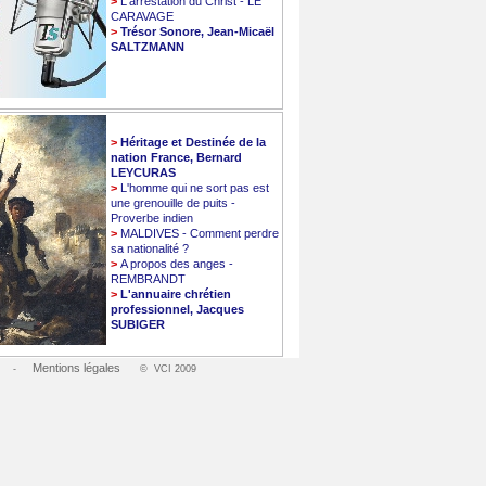
>
L'arrestation du Christ - LE
CARAVAGE
>
Trésor Sonore, Jean-Micaël
SALTZMANN
>
Héritage et Destinée de la
nation France, Bernard
LEYCURAS
>
L'homme qui ne sort pas est
une grenouille de puits -
Proverbe indien
>
MALDIVES - Comment perdre
sa nationalité ?
>
A propos des anges -
REMBRANDT
>
L'annuaire chrétien
professionnel, Jacques
SUBIGER
Mentions légales
-
© VCI 2009