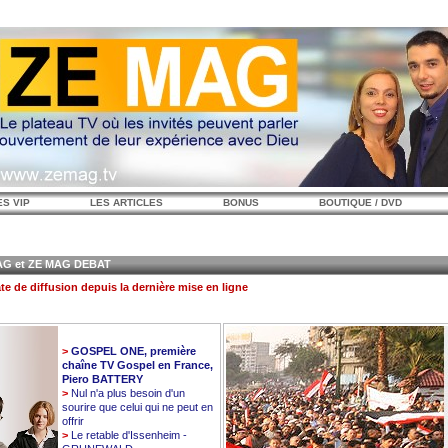
ES VIP
LES ARTICLES
BONUS
BOUTIQUE / DVD
 et ZE MAG DEBAT
te de diffusion depuis la dernière mise en ligne
>
GOSPEL ONE, première
chaîne TV Gospel en France,
Piero BATTERY
>
Nul n'a plus besoin d'un
sourire que celui qui ne peut en
offrir
>
Le retable d'Issenheim -