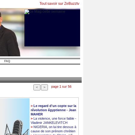
Tout savoir sur ZeBuzztv
FAQ
page 1 sur 56
>
Le regard d'un copte sur la
révolution égyptienne - Jean
MAHER
>
La violence, une force faible -
Vladimir JANKELEVITCH
>
NIGERIA, on lui tire dessus à
cause de son prénom chrétien