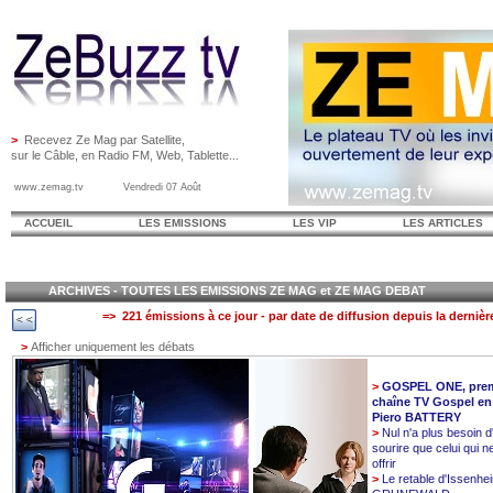
>
Recevez Ze Mag par Satellite,
sur le Câble, en Radio FM, Web, Tablette...
www.zemag.tv Vendredi 07 Août
ACCUEIL
LES EMISSIONS
LES VIP
LES ARTICLES
ARCHIVES - TOUTES LES EMISSIONS ZE MAG et ZE MAG DEBAT
=> 221 émissions à ce jour - par date de diffusion depuis la dernièr
>
Afficher uniquement les débats
>
GOSPEL ONE, prem
chaîne TV Gospel en
Piero BATTERY
>
Nul n'a plus besoin d
sourire que celui qui n
offrir
>
Le retable d'Issenhe