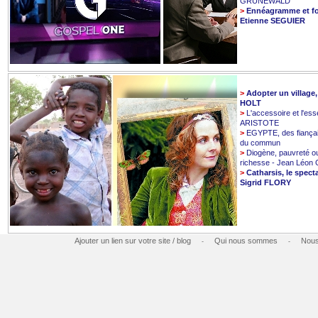
GRUNEWALD
>
Ennéagramme et fo
Etienne SEGUIER
>
Adopter un village
HOLT
>
L'accessoire et l'esse
ARISTOTE
>
EGYPTE, des fiançai
du commun
>
Diogène, pauvreté o
richesse - Jean Léo
>
Catharsis, le spect
Sigrid FLORY
Ajouter un lien sur votre site / blog
Qui nous sommes
Nous
-
-