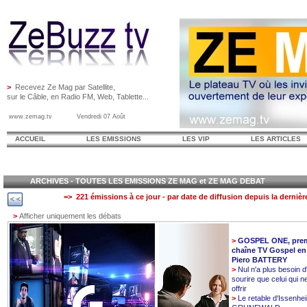
>
Recevez Ze Mag par Satellite,
sur le Câble, en Radio FM, Web, Tablette...
www.zemag.tv Vendredi 07 Août
ACCUEIL
LES EMISSIONS
LES VIP
LES ARTICLES
ARCHIVES - TOUTES LES EMISSIONS ZE MAG et ZE MAG DEBAT
=> 221 émissions à ce jour - par date de diffusion depuis la dernièr
>
Afficher uniquement les débats
>
GOSPEL ONE, prem
chaîne TV Gospel en
Piero BATTERY
>
Nul n'a plus besoin d
sourire que celui qui n
offrir
>
Le retable d'Issenhe