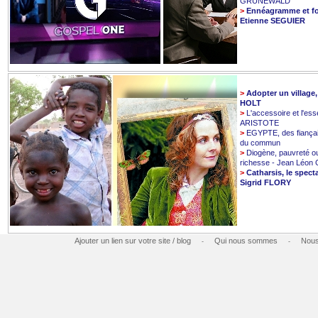
GRUNEWALD
>
Ennéagramme et fo
Etienne SEGUIER
>
Adopter un village
HOLT
>
L'accessoire et l'esse
ARISTOTE
>
EGYPTE, des fiançai
du commun
>
Diogène, pauvreté o
richesse - Jean Léo
>
Catharsis, le spect
Sigrid FLORY
Ajouter un lien sur votre site / blog
Qui nous sommes
Nous
-
-