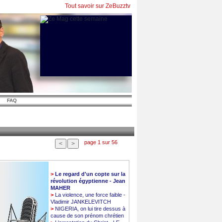
Tout savoir sur ZeBuzztv
FAQ
page 1 sur 56
>
Le regard d'un copte sur la
révolution égyptienne - Jean
MAHER
>
La violence, une force faible -
Vladimir JANKELEVITCH
>
NIGERIA, on lui tire dessus à
cause de son prénom chrétien