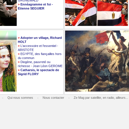
GRUNEWALD
>
Ennéagramme et foi -
Etienne SEGUIER
>
Adopter un village, Richard
HOLT
>
L'accessoire et l'essentiel -
ARISTOTE
>
EGYPTE, des fiançailles hors
du commun
>
Diogène, pauvreté ou
richesse - Jean Léon GEROME
>
Catharsis, le spectacle de
Sigrid FLORY
Qui nous sommes
Nous contacter
Ze Mag par satellite, en radio, ailleurs...
-
-
-