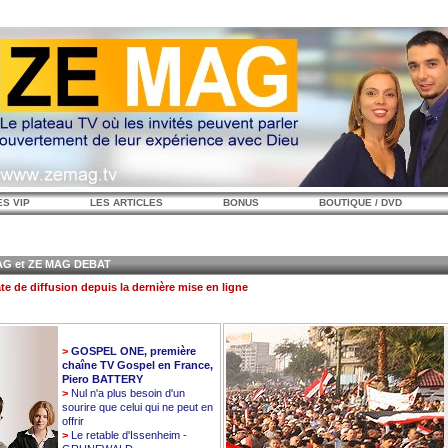
ES VIP
LES ARTICLES
BONUS
BOUTIQUE / DVD
 et ZE MAG DEBAT
te de diffusion depuis la dernière mise en ligne
>
GOSPEL ONE, première
chaîne TV Gospel en France,
Piero BATTERY
>
Nul n'a plus besoin d'un
sourire que celui qui ne peut en
offrir
>
Le retable d'Issenheim -