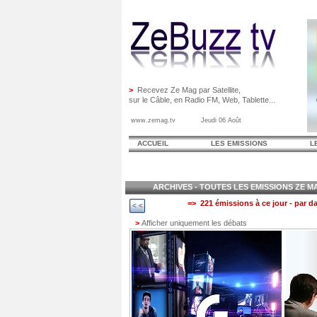
>
Recevez Ze Mag par Satellite,
sur le Câble, en Radio FM, Web, Tablette...
www.zemag.tv Jeudi 06 Août
ACCUEIL
LES EMISSIONS
L
ARCHIVES - TOUTES LES EMISSIONS ZE MAG
=> 221 émissions à ce jour - par da
>
Afficher uniquement les débats