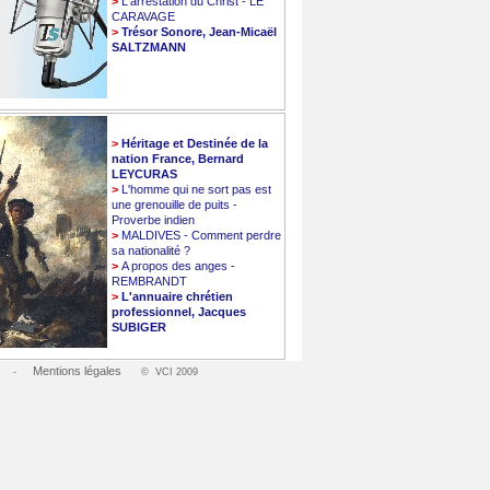
>
L'arrestation du Christ - LE
CARAVAGE
>
Trésor Sonore, Jean-Micaël
SALTZMANN
>
Héritage et Destinée de la
nation France, Bernard
LEYCURAS
>
L'homme qui ne sort pas est
une grenouille de puits -
Proverbe indien
>
MALDIVES - Comment perdre
sa nationalité ?
>
A propos des anges -
REMBRANDT
>
L'annuaire chrétien
professionnel, Jacques
SUBIGER
Mentions légales
-
© VCI 2009