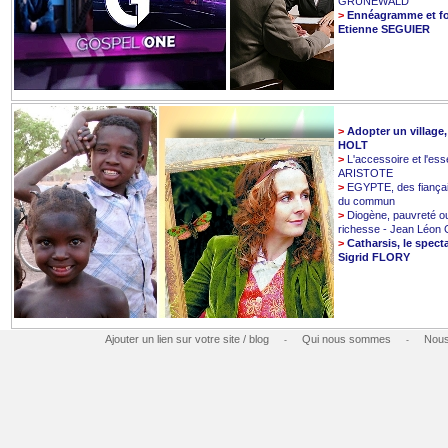
GRUNEWALD
>
Ennéagramme et fo
Etienne SEGUIER
>
Adopter un village
HOLT
>
L'accessoire et l'esse
ARISTOTE
>
EGYPTE, des fiançai
du commun
>
Diogène, pauvreté o
richesse - Jean Léo
>
Catharsis, le spect
Sigrid FLORY
Ajouter un lien sur votre site / blog
Qui nous sommes
Nous
-
-