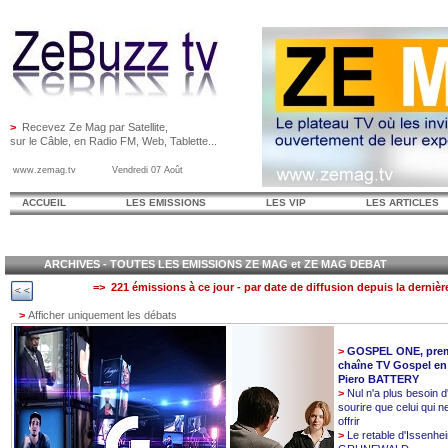
>
Recevez Ze Mag par Satellite,
sur le Câble, en Radio FM, Web, Tablette...
www.zemag.tv Vendredi 07 Août
ACCUEIL
LES EMISSIONS
LES VIP
LES ARTICLES
ARCHIVES - TOUTES LES EMISSIONS ZE MAG et ZE MAG DEBAT
=> 221 émissions à ce jour - par date de diffusion depuis la dernièr
>
Afficher uniquement les débats
>
GOSPEL ONE, prem
chaîne TV Gospel en
Piero BATTERY
>
Nul n'a plus besoin d
sourire que celui qui n
offrir
>
Le retable d'Issenhe