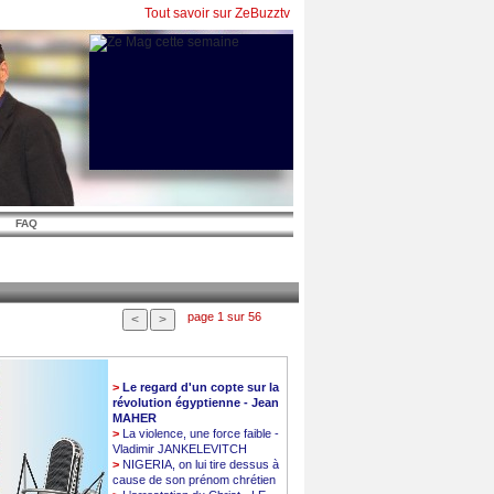
Tout savoir sur ZeBuzztv
FAQ
page 1 sur 56
>
Le regard d'un copte sur la
révolution égyptienne - Jean
MAHER
>
La violence, une force faible -
Vladimir JANKELEVITCH
>
NIGERIA, on lui tire dessus à
cause de son prénom chrétien