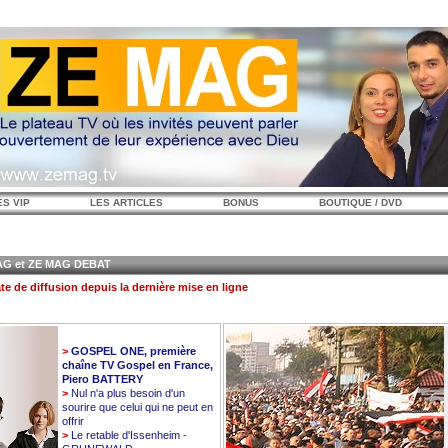
ES VIP
LES ARTICLES
BONUS
BOUTIQUE / DVD
 et ZE MAG DEBAT
te de diffusion depuis la dernière mise en ligne
>
GOSPEL ONE, première
chaîne TV Gospel en France,
Piero BATTERY
>
Nul n'a plus besoin d'un
sourire que celui qui ne peut en
offrir
>
Le retable d'Issenheim -