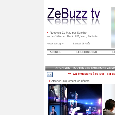
>
Recevez Ze Mag par Satellite,
sur le Câble, en Radio FM, Web, Tablette...
www.zemag.tv Samedi 08 Août
ACCUEIL
LES EMISSIONS
L
ARCHIVES - TOUTES LES EMISSIONS ZE MAG
=> 221 émissions à ce jour - par da
>
Afficher uniquement les débats