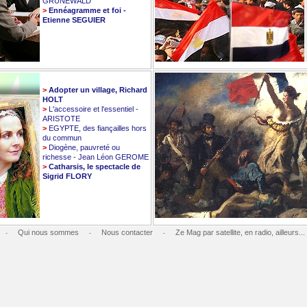
GRUNEWALD
>
Ennéagramme et foi -
Etienne SEGUIER
>
Adopter un village, Richard
HOLT
>
L'accessoire et l'essentiel -
ARISTOTE
>
EGYPTE, des fiançailles hors
du commun
>
Diogène, pauvreté ou
richesse - Jean Léon GEROME
>
Catharsis, le spectacle de
Sigrid FLORY
Qui nous sommes
Nous contacter
Ze Mag par satellite, en radio, ailleurs...
-
-
-