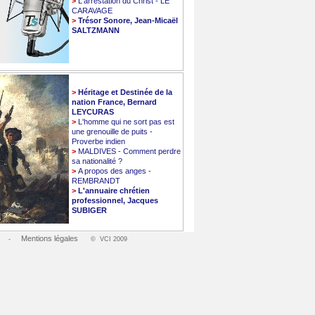
>
L'arrestation du Christ - LE
CARAVAGE
>
Trésor Sonore, Jean-Micaël
SALTZMANN
>
Héritage et Destinée de la
nation France, Bernard
LEYCURAS
>
L'homme qui ne sort pas est
une grenouille de puits -
Proverbe indien
>
MALDIVES - Comment perdre
sa nationalité ?
>
A propos des anges -
REMBRANDT
>
L'annuaire chrétien
professionnel, Jacques
SUBIGER
Mentions légales
-
© VCI 2009