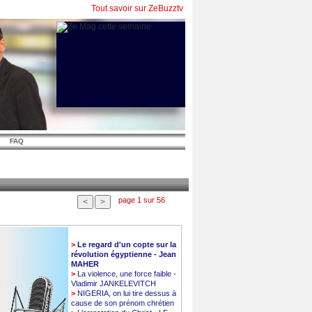
Tout savoir sur ZeBuzztv
FAQ
page 1 sur 56
>
Le regard d'un copte sur la
révolution égyptienne - Jean
MAHER
>
La violence, une force faible -
Vladimir JANKELEVITCH
>
NIGERIA, on lui tire dessus à
cause de son prénom chrétien