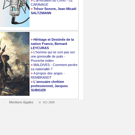
>
L'arrestation du Christ - LE
CARAVAGE
>
Trésor Sonore, Jean-Micaël
SALTZMANN
>
Héritage et Destinée de la
nation France, Bernard
LEYCURAS
>
L'homme qui ne sort pas est
une grenouille de puits -
Proverbe indien
>
MALDIVES - Comment perdre
sa nationalité ?
>
A propos des anges -
REMBRANDT
>
L'annuaire chrétien
professionnel, Jacques
SUBIGER
Mentions légales
-
© VCI 2009