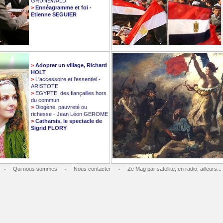
GRUNEWALD
>
Ennéagramme et foi -
Etienne SEGUIER
>
Adopter un village, Richard
HOLT
>
L'accessoire et l'essentiel -
ARISTOTE
>
EGYPTE, des fiançailles hors
du commun
>
Diogène, pauvreté ou
richesse - Jean Léon GEROME
>
Catharsis, le spectacle de
Sigrid FLORY
Qui nous sommes
Nous contacter
Ze Mag par satellite, en radio, ailleurs...
-
-
-