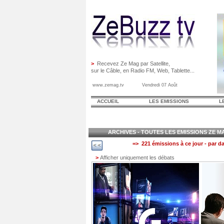
>
Recevez Ze Mag par Satellite,
sur le Câble, en Radio FM, Web, Tablette...
www.zemag.tv Vendredi 07 Août
ACCUEIL
LES EMISSIONS
L
ARCHIVES - TOUTES LES EMISSIONS ZE MAG
=> 221 émissions à ce jour - par da
>
Afficher uniquement les débats