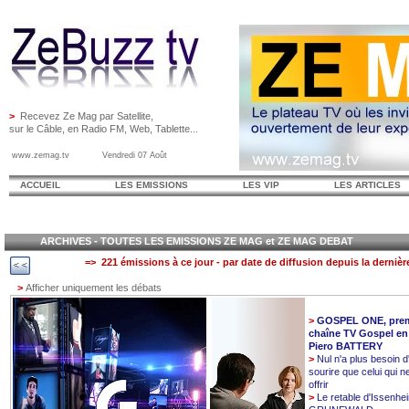
>
Recevez Ze Mag par Satellite,
sur le Câble, en Radio FM, Web, Tablette...
www.zemag.tv Vendredi 07 Août
ACCUEIL
LES EMISSIONS
LES VIP
LES ARTICLES
ARCHIVES - TOUTES LES EMISSIONS ZE MAG et ZE MAG DEBAT
=> 221 émissions à ce jour - par date de diffusion depuis la dernièr
>
Afficher uniquement les débats
>
GOSPEL ONE, prem
chaîne TV Gospel en
Piero BATTERY
>
Nul n'a plus besoin d
sourire que celui qui n
offrir
>
Le retable d'Issenhe