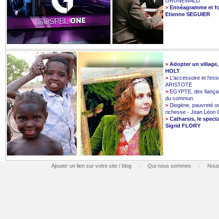
GRUNEWALD
>
Ennéagramme et fo
Etienne SEGUIER
>
Adopter un village
HOLT
>
L'accessoire et l'esse
ARISTOTE
>
EGYPTE, des fiançai
du commun
>
Diogène, pauvreté o
richesse - Jean Léo
>
Catharsis, le spect
Sigrid FLORY
Ajouter un lien sur votre site / blog
Qui nous sommes
Nous
-
-