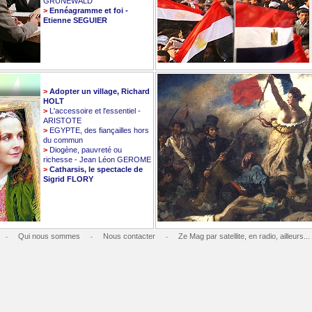
GRUNEWALD
>
Ennéagramme et foi -
Etienne SEGUIER
>
Adopter un village, Richard
HOLT
>
L'accessoire et l'essentiel -
ARISTOTE
>
EGYPTE, des fiançailles hors
du commun
>
Diogène, pauvreté ou
richesse - Jean Léon GEROME
>
Catharsis, le spectacle de
Sigrid FLORY
Qui nous sommes
Nous contacter
Ze Mag par satellite, en radio, ailleurs...
-
-
-