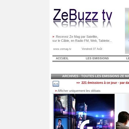
>
Recevez Ze Mag par Satellite,
sur le Câble, en Radio FM, Web, Tablette...
www.zemag.tv Vendredi 07 Août
ACCUEIL
LES EMISSIONS
L
ARCHIVES - TOUTES LES EMISSIONS ZE MAG
=> 221 émissions à ce jour - par da
>
Afficher uniquement les débats