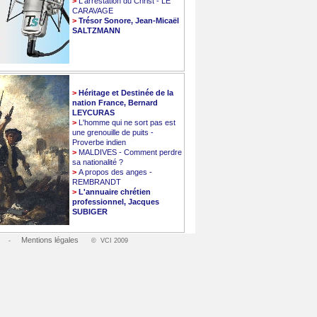
>
L'arrestation du Christ - LE
CARAVAGE
>
Trésor Sonore, Jean-Micaël
SALTZMANN
>
Héritage et Destinée de la
nation France, Bernard
LEYCURAS
>
L'homme qui ne sort pas est
une grenouille de puits -
Proverbe indien
>
MALDIVES - Comment perdre
sa nationalité ?
>
A propos des anges -
REMBRANDT
>
L'annuaire chrétien
professionnel, Jacques
SUBIGER
Mentions légales
-
© VCI 2009