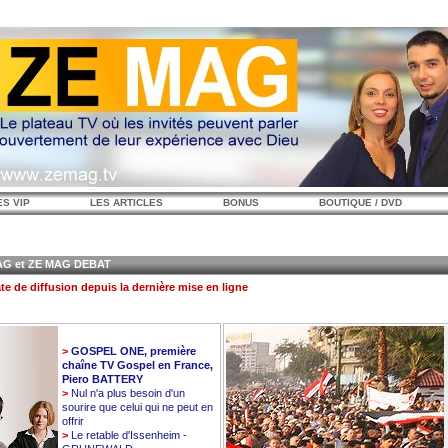
ES VIP
LES ARTICLES
BONUS
BOUTIQUE / DVD
 et ZE MAG DEBAT
te de diffusion depuis la dernière mise en ligne
>
GOSPEL ONE, première
chaîne TV Gospel en France,
Piero BATTERY
>
Nul n'a plus besoin d'un
sourire que celui qui ne peut en
offrir
>
Le retable d'Issenheim -