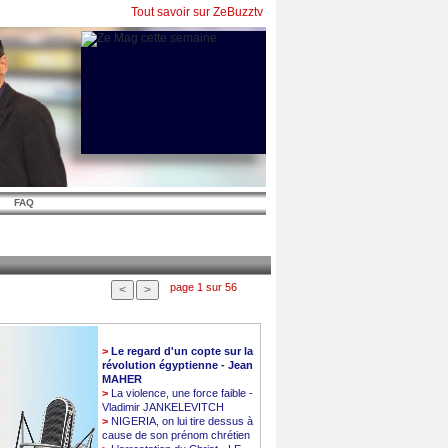
Tout savoir sur ZeBuzztv
FAQ
page 1 sur 56
>
Le regard d'un copte sur la
révolution égyptienne - Jean
MAHER
>
La violence, une force faible -
Vladimir JANKELEVITCH
>
NIGERIA, on lui tire dessus à
cause de son prénom chrétien