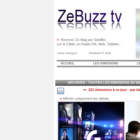
>
Recevez Ze Mag par Satellite,
sur le Câble, en Radio FM, Web, Tablette...
www.zemag.tv Vendredi 07 Août
ACCUEIL
LES EMISSIONS
L
ARCHIVES - TOUTES LES EMISSIONS ZE MAG
=> 221 émissions à ce jour - par da
>
Afficher uniquement les débats