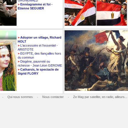
GRUNEWALD
>
Ennéagramme et foi -
Etienne SEGUIER
>
Adopter un village, Richard
HOLT
>
L'accessoire et l'essentiel -
ARISTOTE
>
EGYPTE, des fiançailles hors
du commun
>
Diogène, pauvreté ou
richesse - Jean Léon GEROME
>
Catharsis, le spectacle de
Sigrid FLORY
Qui nous sommes
Nous contacter
Ze Mag par satellite, en radio, ailleurs...
-
-
-