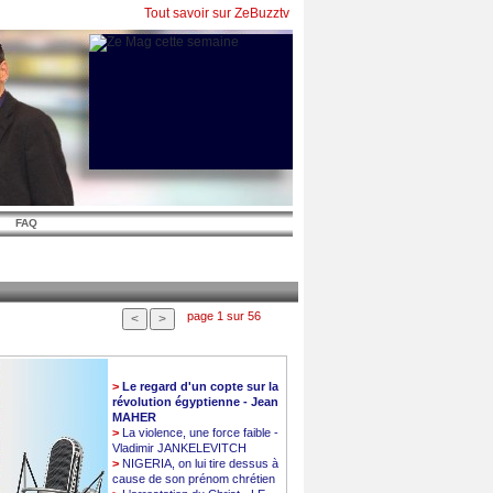
Tout savoir sur ZeBuzztv
FAQ
page 1 sur 56
>
Le regard d'un copte sur la
révolution égyptienne - Jean
MAHER
>
La violence, une force faible -
Vladimir JANKELEVITCH
>
NIGERIA, on lui tire dessus à
cause de son prénom chrétien