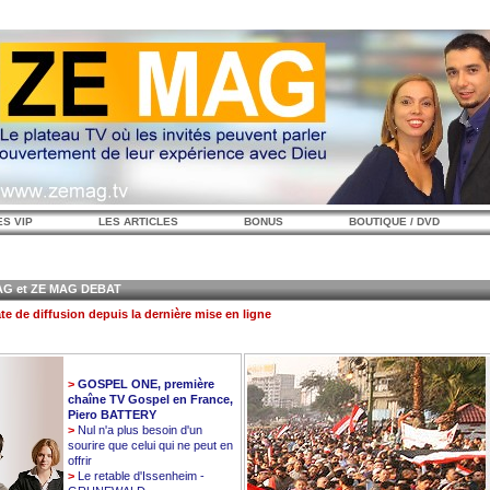
ES VIP
LES ARTICLES
BONUS
BOUTIQUE / DVD
 et ZE MAG DEBAT
te de diffusion depuis la dernière mise en ligne
>
GOSPEL ONE, première
chaîne TV Gospel en France,
Piero BATTERY
>
Nul n'a plus besoin d'un
sourire que celui qui ne peut en
offrir
>
Le retable d'Issenheim -