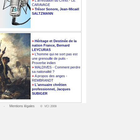
>
L'arrestation du Christ - LE
CARAVAGE
>
Trésor Sonore, Jean-Micaël
SALTZMANN
>
Héritage et Destinée de la
nation France, Bernard
LEYCURAS
>
L'homme qui ne sort pas est
une grenouille de puits -
Proverbe indien
>
MALDIVES - Comment perdre
sa nationalité ?
>
A propos des anges -
REMBRANDT
>
L'annuaire chrétien
professionnel, Jacques
SUBIGER
Mentions légales
-
© VCI 2009