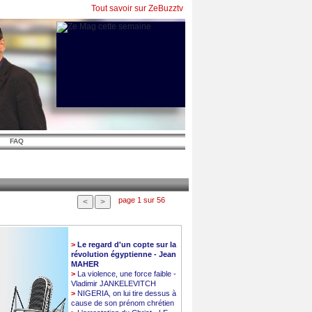
Tout savoir sur ZeBuzztv
FAQ
page 1 sur 56
>
Le regard d'un copte sur la
révolution égyptienne - Jean
MAHER
>
La violence, une force faible -
Vladimir JANKELEVITCH
>
NIGERIA, on lui tire dessus à
cause de son prénom chrétien