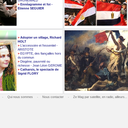
GRUNEWALD
>
Ennéagramme et foi -
Etienne SEGUIER
>
Adopter un village, Richard
HOLT
>
L'accessoire et l'essentiel -
ARISTOTE
>
EGYPTE, des fiançailles hors
du commun
>
Diogène, pauvreté ou
richesse - Jean Léon GEROME
>
Catharsis, le spectacle de
Sigrid FLORY
Qui nous sommes
Nous contacter
Ze Mag par satellite, en radio, ailleurs...
-
-
-