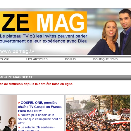
ES VIP
LES ARTICLES
BONUS
BOUTIQUE / DVD
 et ZE MAG DEBAT
te de diffusion depuis la dernière mise en ligne
>
GOSPEL ONE, première
chaîne TV Gospel en France,
Piero BATTERY
>
Nul n'a plus besoin d'un
sourire que celui qui ne peut en
offrir
>
Le retable d'Issenheim -