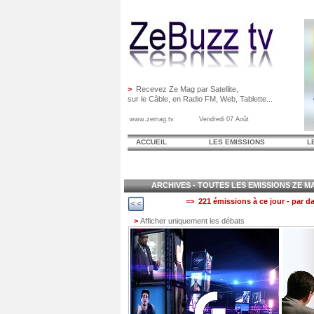
>
Recevez Ze Mag par Satellite,
sur le Câble, en Radio FM, Web, Tablette...
www.zemag.tv Vendredi 07 Août
ACCUEIL
LES EMISSIONS
L
ARCHIVES - TOUTES LES EMISSIONS ZE MAG
=> 221 émissions à ce jour - par da
>
Afficher uniquement les débats