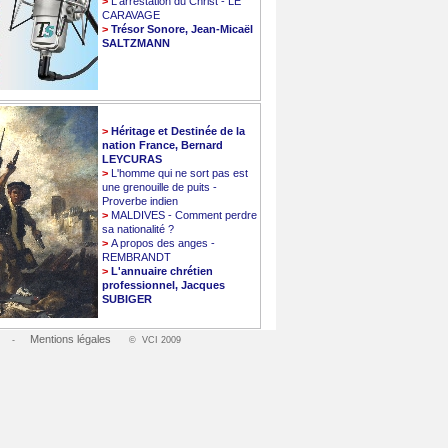
>
L'arrestation du Christ - LE
CARAVAGE
>
Trésor Sonore, Jean-Micaël
SALTZMANN
>
Héritage et Destinée de la
nation France, Bernard
LEYCURAS
>
L'homme qui ne sort pas est
une grenouille de puits -
Proverbe indien
>
MALDIVES - Comment perdre
sa nationalité ?
>
A propos des anges -
REMBRANDT
>
L'annuaire chrétien
professionnel, Jacques
SUBIGER
Mentions légales
-
© VCI 2009