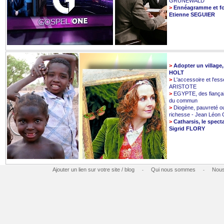
GRUNEWALD
>
Ennéagramme et fo
Etienne SEGUIER
>
Adopter un village
HOLT
>
L'accessoire et l'esse
ARISTOTE
>
EGYPTE, des fiançai
du commun
>
Diogène, pauvreté o
richesse - Jean Léo
>
Catharsis, le spect
Sigrid FLORY
Ajouter un lien sur votre site / blog
Qui nous sommes
Nous
-
-