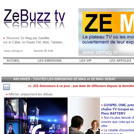
>
Recevez Ze Mag par Satellite,
sur le Câble, en Radio FM, Web, Tablette...
www.zemag.tv Samedi 08 Août
ACCUEIL
LES EMISSIONS
LES VIP
LES ARTICLES
ARCHIVES - TOUTES LES EMISSIONS ZE MAG et ZE MAG DEBAT
=> 221 émissions à ce jour - par date de diffusion depuis la dernièr
>
Afficher uniquement les débats
>
GOSPEL ONE, prem
chaîne TV Gospel en
Piero BATTERY
>
Nul n'a plus besoin d
sourire que celui qui n
offrir
>
Le retable d'Issenhe