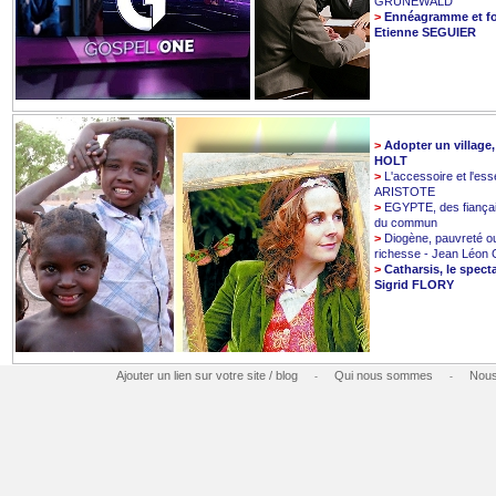
GRUNEWALD
>
Ennéagramme et fo
Etienne SEGUIER
>
Adopter un village
HOLT
>
L'accessoire et l'esse
ARISTOTE
>
EGYPTE, des fiançai
du commun
>
Diogène, pauvreté o
richesse - Jean Léo
>
Catharsis, le spect
Sigrid FLORY
Ajouter un lien sur votre site / blog
Qui nous sommes
Nous
-
-