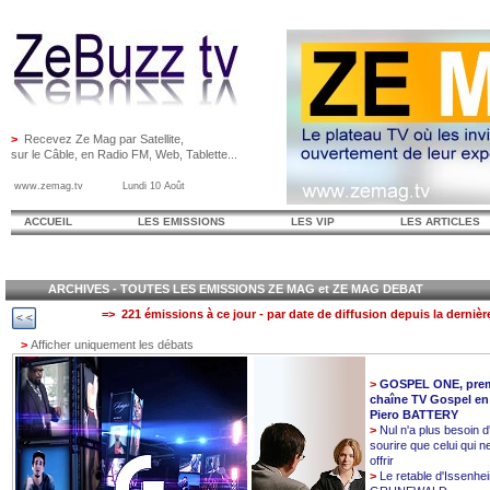
>
Recevez Ze Mag par Satellite,
sur le Câble, en Radio FM, Web, Tablette...
www.zemag.tv Lundi 10 Août
ACCUEIL
LES EMISSIONS
LES VIP
LES ARTICLES
ARCHIVES - TOUTES LES EMISSIONS ZE MAG et ZE MAG DEBAT
=> 221 émissions à ce jour - par date de diffusion depuis la dernièr
>
Afficher uniquement les débats
>
GOSPEL ONE, prem
chaîne TV Gospel en
Piero BATTERY
>
Nul n'a plus besoin d
sourire que celui qui n
offrir
>
Le retable d'Issenhe