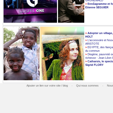
GRUNEWALD
>
Ennéagramme et fo
Etienne SEGUIER
>
Adopter un village
HOLT
>
L'accessoire et l'esse
ARISTOTE
>
EGYPTE, des fiançai
du commun
>
Diogène, pauvreté o
richesse - Jean Léo
>
Catharsis, le spect
Sigrid FLORY
Ajouter un lien sur votre site / blog
Qui nous sommes
Nous
-
-