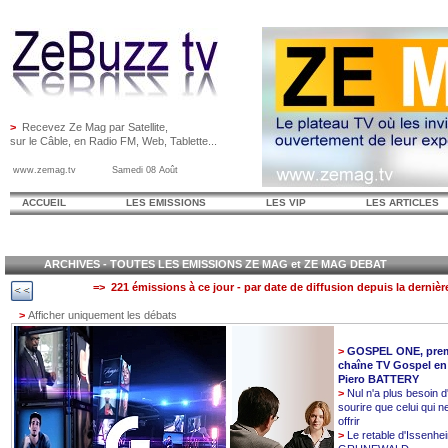
>
Recevez Ze Mag par Satellite,
sur le Câble, en Radio FM, Web, Tablette...
www.zemag.tv Samedi 08 Août
ACCUEIL
LES EMISSIONS
LES VIP
LES ARTICLES
ARCHIVES - TOUTES LES EMISSIONS ZE MAG et ZE MAG DEBAT
=> 221 émissions à ce jour - par date de diffusion depuis la dernièr
>
Afficher uniquement les débats
>
GOSPEL ONE, prem
chaîne TV Gospel en
Piero BATTERY
>
Nul n'a plus besoin d
sourire que celui qui n
offrir
>
Le retable d'Issenhe