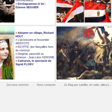
GRUNEWALD
>
Ennéagramme et foi -
Etienne SEGUIER
>
Adopter un village, Richard
HOLT
>
L'accessoire et l'essentiel -
ARISTOTE
>
EGYPTE, des fiançailles hors
du commun
>
Diogène, pauvreté ou
richesse - Jean Léon GEROME
>
Catharsis, le spectacle de
Sigrid FLORY
Qui nous sommes
Nous contacter
Ze Mag par satellite, en radio, ailleurs...
-
-
-