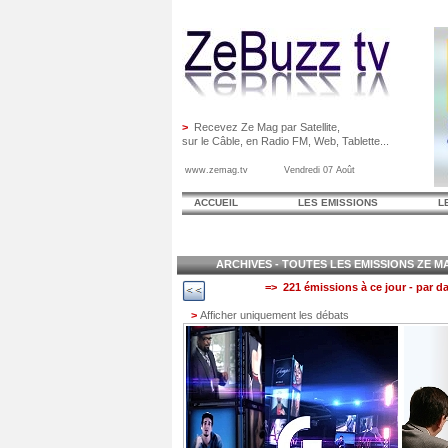
>
Recevez Ze Mag par Satellite,
sur le Câble, en Radio FM, Web, Tablette...
www.zemag.tv Vendredi 07 Août
ACCUEIL
LES EMISSIONS
L
ARCHIVES - TOUTES LES EMISSIONS ZE MAG
=> 221 émissions à ce jour - par da
>
Afficher uniquement les débats