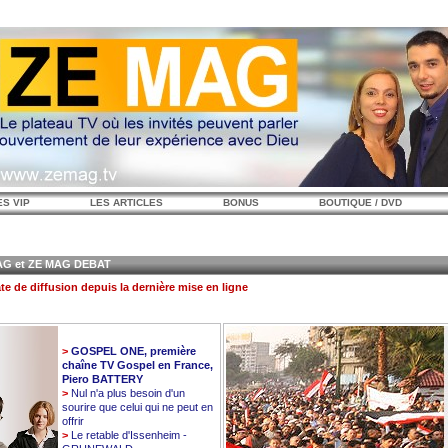
ES VIP
LES ARTICLES
BONUS
BOUTIQUE / DVD
 et ZE MAG DEBAT
te de diffusion depuis la dernière mise en ligne
>
GOSPEL ONE, première
chaîne TV Gospel en France,
Piero BATTERY
>
Nul n'a plus besoin d'un
sourire que celui qui ne peut en
offrir
>
Le retable d'Issenheim -