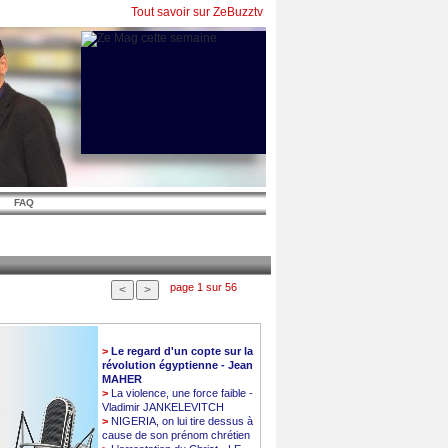
Tout savoir sur ZeBuzztv
FAQ
page 1 sur 56
>
Le regard d'un copte sur la
révolution égyptienne - Jean
MAHER
>
La violence, une force faible -
Vladimir JANKELEVITCH
>
NIGERIA, on lui tire dessus à
cause de son prénom chrétien