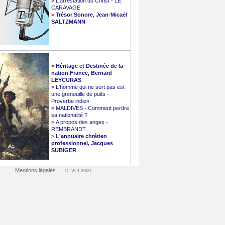
>
L'arrestation du Christ - LE
CARAVAGE
>
Trésor Sonore, Jean-Micaël
SALTZMANN
>
Héritage et Destinée de la
nation France, Bernard
LEYCURAS
>
L'homme qui ne sort pas est
une grenouille de puits -
Proverbe indien
>
MALDIVES - Comment perdre
sa nationalité ?
>
A propos des anges -
REMBRANDT
>
L'annuaire chrétien
professionnel, Jacques
SUBIGER
Mentions légales
-
© VCI 2009