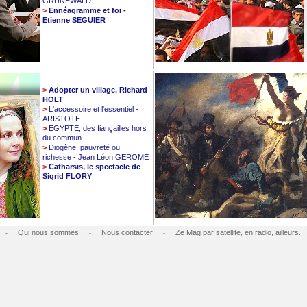
GRUNEWALD
>
Ennéagramme et foi -
Etienne SEGUIER
>
Adopter un village, Richard
HOLT
>
L'accessoire et l'essentiel -
ARISTOTE
>
EGYPTE, des fiançailles hors
du commun
>
Diogène, pauvreté ou
richesse - Jean Léon GEROME
>
Catharsis, le spectacle de
Sigrid FLORY
Qui nous sommes
Nous contacter
Ze Mag par satellite, en radio, ailleurs...
-
-
-