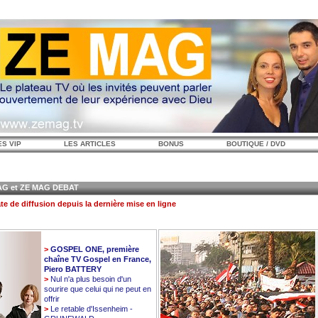
ES VIP
LES ARTICLES
BONUS
BOUTIQUE / DVD
 et ZE MAG DEBAT
te de diffusion depuis la dernière mise en ligne
>
GOSPEL ONE, première
chaîne TV Gospel en France,
Piero BATTERY
>
Nul n'a plus besoin d'un
sourire que celui qui ne peut en
offrir
>
Le retable d'Issenheim -