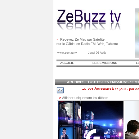
>
Recevez Ze Mag par Satellite,
sur le Câble, en Radio FM, Web, Tablette...
www.zemag.tv Jeudi 06 Août
ACCUEIL
LES EMISSIONS
L
ARCHIVES - TOUTES LES EMISSIONS ZE MAG
=> 221 émissions à ce jour - par da
>
Afficher uniquement les débats