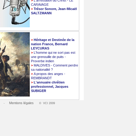
>
L'arrestation du Christ - LE
CARAVAGE
>
Trésor Sonore, Jean-Micaël
SALTZMANN
>
Héritage et Destinée de la
nation France, Bernard
LEYCURAS
>
L'homme qui ne sort pas est
une grenouille de puits -
Proverbe indien
>
MALDIVES - Comment perdre
sa nationalité ?
>
A propos des anges -
REMBRANDT
>
L'annuaire chrétien
professionnel, Jacques
SUBIGER
Mentions légales
-
© VCI 2009