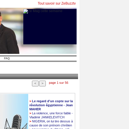
Tout savoir sur ZeBuzztv
FAQ
page 1 sur 56
>
Le regard d'un copte sur la
révolution égyptienne - Jean
MAHER
>
La violence, une force faible -
Vladimir JANKELEVITCH
>
NIGERIA, on lui tire dessus à
cause de son prénom chrétien