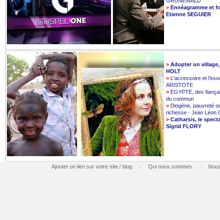
GRUNEWALD
>
Ennéagramme et fo
Etienne SEGUIER
>
Adopter un village
HOLT
>
L'accessoire et l'esse
ARISTOTE
>
EGYPTE, des fiançai
du commun
>
Diogène, pauvreté o
richesse - Jean Léo
>
Catharsis, le spect
Sigrid FLORY
Ajouter un lien sur votre site / blog
Qui nous sommes
Nous
-
-