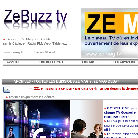
>
Recevez Ze Mag par Satellite,
sur le Câble, en Radio FM, Web, Tablette...
www.zemag.tv Samedi 08 Août
ACCUEIL
LES EMISSIONS
LES VIP
LES ARTICLES
ARCHIVES - TOUTES LES EMISSIONS ZE MAG et ZE MAG DEBAT
=> 221 émissions à ce jour - par date de diffusion depuis la dernièr
>
Afficher uniquement les débats
>
GOSPEL ONE, prem
chaîne TV Gospel en
Piero BATTERY
>
Nul n'a plus besoin d
sourire que celui qui n
offrir
>
Le retable d'Issenhe