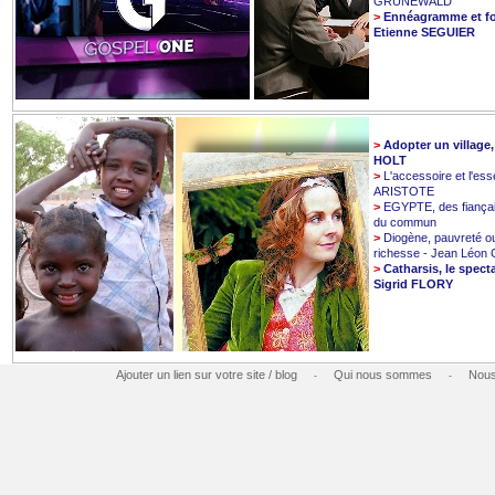
GRUNEWALD
>
Ennéagramme et fo
Etienne SEGUIER
>
Adopter un village
HOLT
>
L'accessoire et l'esse
ARISTOTE
>
EGYPTE, des fiançai
du commun
>
Diogène, pauvreté o
richesse - Jean Léo
>
Catharsis, le spect
Sigrid FLORY
Ajouter un lien sur votre site / blog
Qui nous sommes
Nous
-
-