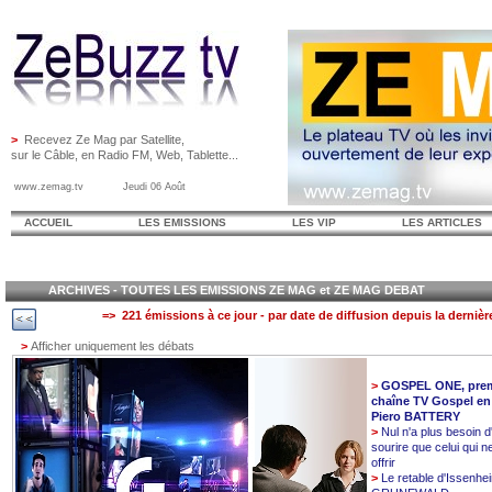
>
Recevez Ze Mag par Satellite,
sur le Câble, en Radio FM, Web, Tablette...
www.zemag.tv Jeudi 06 Août
ACCUEIL
LES EMISSIONS
LES VIP
LES ARTICLES
ARCHIVES - TOUTES LES EMISSIONS ZE MAG et ZE MAG DEBAT
=> 221 émissions à ce jour - par date de diffusion depuis la dernièr
>
Afficher uniquement les débats
>
GOSPEL ONE, prem
chaîne TV Gospel en
Piero BATTERY
>
Nul n'a plus besoin d
sourire que celui qui n
offrir
>
Le retable d'Issenhe