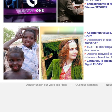
GRUNEWALD
>
Ennéagramme et fo
Etienne SEGUIER
>
Adopter un village
HOLT
>
L'accessoire et l'esse
ARISTOTE
>
EGYPTE, des fiançai
du commun
>
Diogène, pauvreté o
richesse - Jean Léo
>
Catharsis, le spect
Sigrid FLORY
Ajouter un lien sur votre site / blog
Qui nous sommes
Nous
-
-