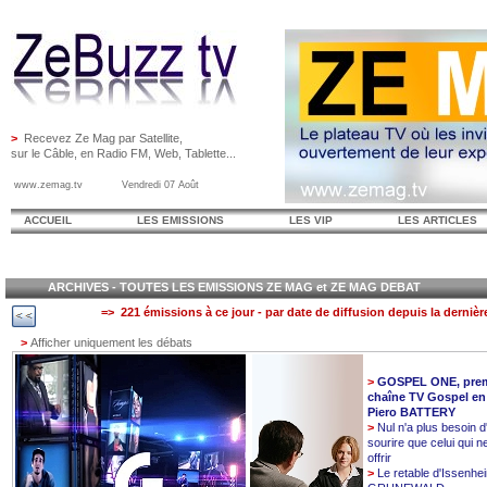
>
Recevez Ze Mag par Satellite,
sur le Câble, en Radio FM, Web, Tablette...
www.zemag.tv Vendredi 07 Août
ACCUEIL
LES EMISSIONS
LES VIP
LES ARTICLES
ARCHIVES - TOUTES LES EMISSIONS ZE MAG et ZE MAG DEBAT
=> 221 émissions à ce jour - par date de diffusion depuis la dernièr
>
Afficher uniquement les débats
>
GOSPEL ONE, prem
chaîne TV Gospel en
Piero BATTERY
>
Nul n'a plus besoin d
sourire que celui qui n
offrir
>
Le retable d'Issenhe