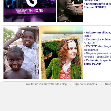
GRUNEWALD
>
Ennéagramme et fo
Etienne SEGUIER
>
Adopter un village
HOLT
>
L'accessoire et l'esse
ARISTOTE
>
EGYPTE, des fiançai
du commun
>
Diogène, pauvreté o
richesse - Jean Léo
>
Catharsis, le spect
Sigrid FLORY
Ajouter un lien sur votre site / blog
Qui nous sommes
Nous
-
-