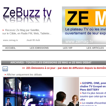
>
Recevez Ze Mag par Satellite,
sur le Câble, en Radio FM, Web, Tablette...
www.zemag.tv Jeudi 06 Août
ACCUEIL
LES EMISSIONS
LES VIP
LES ARTICLES
ARCHIVES - TOUTES LES EMISSIONS ZE MAG et ZE MAG DEBAT
=> 221 émissions à ce jour - par date de diffusion depuis la dernièr
>
Afficher uniquement les débats
>
GOSPEL ONE, prem
chaîne TV Gospel en
Piero BATTERY
>
Nul n'a plus besoin d
sourire que celui qui n
offrir
>
Le retable d'Issenhe