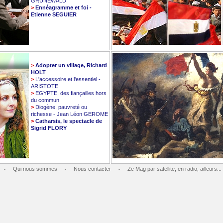
GRUNEWALD
>
Ennéagramme et foi -
Etienne SEGUIER
>
Adopter un village, Richard
HOLT
>
L'accessoire et l'essentiel -
ARISTOTE
>
EGYPTE, des fiançailles hors
du commun
>
Diogène, pauvreté ou
richesse - Jean Léon GEROME
>
Catharsis, le spectacle de
Sigrid FLORY
Qui nous sommes
Nous contacter
Ze Mag par satellite, en radio, ailleurs...
-
-
-