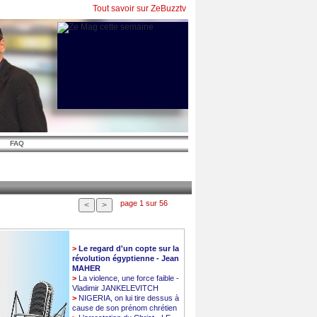
Tout savoir sur ZeBuzztv
FAQ
page 1 sur 56
>
Le regard d'un copte sur la
révolution égyptienne - Jean
MAHER
>
La violence, une force faible -
Vladimir JANKELEVITCH
>
NIGERIA, on lui tire dessus à
cause de son prénom chrétien