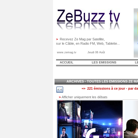
>
Recevez Ze Mag par Satellite,
sur le Câble, en Radio FM, Web, Tablette...
www.zemag.tv Jeudi 06 Août
ACCUEIL
LES EMISSIONS
L
ARCHIVES - TOUTES LES EMISSIONS ZE MAG
=> 221 émissions à ce jour - par da
>
Afficher uniquement les débats