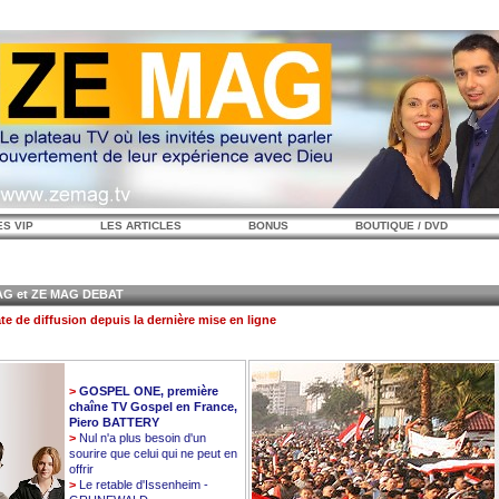
ES VIP
LES ARTICLES
BONUS
BOUTIQUE / DVD
 et ZE MAG DEBAT
te de diffusion depuis la dernière mise en ligne
>
GOSPEL ONE, première
chaîne TV Gospel en France,
Piero BATTERY
>
Nul n'a plus besoin d'un
sourire que celui qui ne peut en
offrir
>
Le retable d'Issenheim -