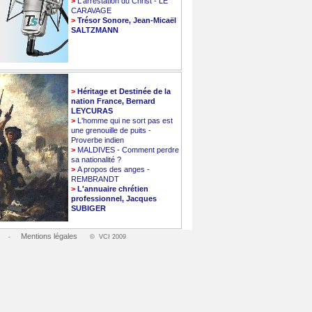
>
L'arrestation du Christ - LE
CARAVAGE
>
Trésor Sonore, Jean-Micaël
SALTZMANN
>
Héritage et Destinée de la
nation France, Bernard
LEYCURAS
>
L'homme qui ne sort pas est
une grenouille de puits -
Proverbe indien
>
MALDIVES - Comment perdre
sa nationalité ?
>
A propos des anges -
REMBRANDT
>
L'annuaire chrétien
professionnel, Jacques
SUBIGER
Mentions légales
-
© VCI 2009