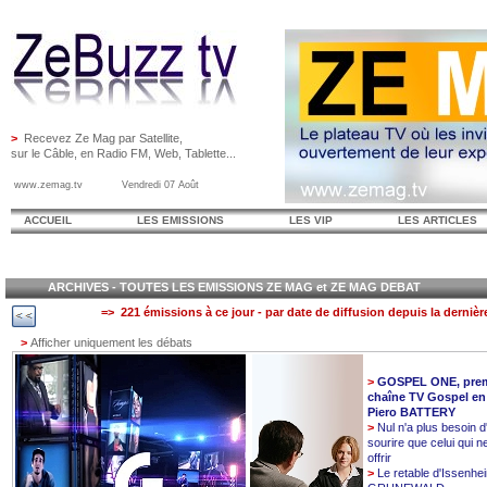
>
Recevez Ze Mag par Satellite,
sur le Câble, en Radio FM, Web, Tablette...
www.zemag.tv Vendredi 07 Août
ACCUEIL
LES EMISSIONS
LES VIP
LES ARTICLES
ARCHIVES - TOUTES LES EMISSIONS ZE MAG et ZE MAG DEBAT
=> 221 émissions à ce jour - par date de diffusion depuis la dernièr
>
Afficher uniquement les débats
>
GOSPEL ONE, prem
chaîne TV Gospel en
Piero BATTERY
>
Nul n'a plus besoin d
sourire que celui qui n
offrir
>
Le retable d'Issenhe