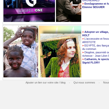
GRUNEWALD
>
Ennéagramme et fo
Etienne SEGUIER
>
Adopter un village
HOLT
>
L'accessoire et l'esse
ARISTOTE
>
EGYPTE, des fiançai
du commun
>
Diogène, pauvreté o
richesse - Jean Léo
>
Catharsis, le spect
Sigrid FLORY
Ajouter un lien sur votre site / blog
Qui nous sommes
Nous
-
-