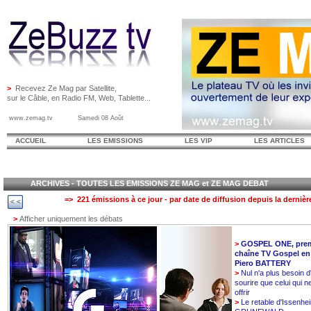
>
Recevez Ze Mag par Satellite,
sur le Câble, en Radio FM, Web, Tablette...
www.zemag.tv Samedi 08 Août
ACCUEIL
LES EMISSIONS
LES VIP
LES ARTICLES
ARCHIVES - TOUTES LES EMISSIONS ZE MAG et ZE MAG DEBAT
=> 221 émissions à ce jour - par date de diffusion depuis la dernièr
>
Afficher uniquement les débats
>
GOSPEL ONE, prem
chaîne TV Gospel en
Piero BATTERY
>
Nul n'a plus besoin d
sourire que celui qui n
offrir
>
Le retable d'Issenhe