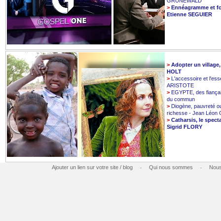
GRUNEWALD
>
Ennéagramme et fo
Etienne SEGUIER
>
Adopter un village
HOLT
>
L'accessoire et l'esse
ARISTOTE
>
EGYPTE, des fiançai
du commun
>
Diogène, pauvreté o
richesse - Jean Léo
>
Catharsis, le spect
Sigrid FLORY
Ajouter un lien sur votre site / blog
Qui nous sommes
Nous
-
-