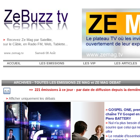
>
Recevez Ze Mag par Satellite,
sur le Câble, en Radio FM, Web, Tablette...
www.zemag.tv Samedi 08 Août
ACCUEIL
LES EMISSIONS
LES VIP
LES ARTICLES
ARCHIVES - TOUTES LES EMISSIONS ZE MAG et ZE MAG DEBAT
=> 221 émissions à ce jour - par date de diffusion depuis la dernièr
>
Afficher uniquement les débats
>
GOSPEL ONE, prem
chaîne TV Gospel en
Piero BATTERY
>
Nul n'a plus besoin d
sourire que celui qui n
offrir
>
Le retable d'Issenhe