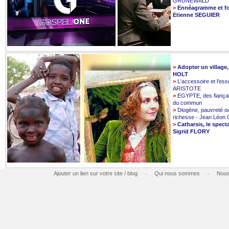
GRUNEWALD
>
Ennéagramme et fo
Etienne SEGUIER
>
Adopter un village
HOLT
>
L'accessoire et l'esse
ARISTOTE
>
EGYPTE, des fiançai
du commun
>
Diogène, pauvreté o
richesse - Jean Léo
>
Catharsis, le spect
Sigrid FLORY
Ajouter un lien sur votre site / blog
Qui nous sommes
Nous
-
-