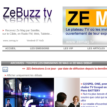
>
Recevez Ze Mag par Satellite,
sur le Câble, en Radio FM, Web, Tablette...
www.zemag.tv Vendredi 07 Août
ACCUEIL
LES EMISSIONS
LES VIP
LES ARTICLES
ARCHIVES - TOUTES LES EMISSIONS ZE MAG et ZE MAG DEBAT
=> 221 émissions à ce jour - par date de diffusion depuis la dernièr
>
Afficher uniquement les débats
>
GOSPEL ONE, prem
chaîne TV Gospel en
Piero BATTERY
>
Nul n'a plus besoin d
sourire que celui qui n
offrir
>
Le retable d'Issenhe