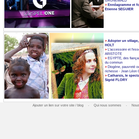
GRUNEWALD
>
Ennéagramme et fo
Etienne SEGUIER
>
Adopter un village
HOLT
>
L'accessoire et l'esse
ARISTOTE
>
EGYPTE, des fiançai
du commun
>
Diogène, pauvreté o
richesse - Jean Léo
>
Catharsis, le spect
Sigrid FLORY
Ajouter un lien sur votre site / blog
Qui nous sommes
Nous
-
-