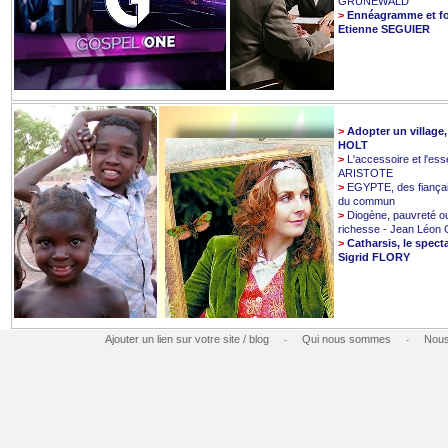
GRUNEWALD
>
Ennéagramme et fo
Etienne SEGUIER
>
Adopter un village
HOLT
>
L'accessoire et l'esse
ARISTOTE
>
EGYPTE, des fiançai
du commun
>
Diogène, pauvreté o
richesse - Jean Léo
>
Catharsis, le spect
Sigrid FLORY
Ajouter un lien sur votre site / blog
Qui nous sommes
Nous
-
-