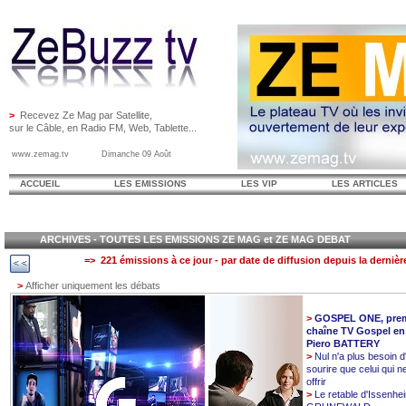
>
Recevez Ze Mag par Satellite,
sur le Câble, en Radio FM, Web, Tablette...
www.zemag.tv Dimanche 09 Août
ACCUEIL
LES EMISSIONS
LES VIP
LES ARTICLES
ARCHIVES - TOUTES LES EMISSIONS ZE MAG et ZE MAG DEBAT
=> 221 émissions à ce jour - par date de diffusion depuis la dernièr
>
Afficher uniquement les débats
>
GOSPEL ONE, prem
chaîne TV Gospel en
Piero BATTERY
>
Nul n'a plus besoin d
sourire que celui qui n
offrir
>
Le retable d'Issenhe