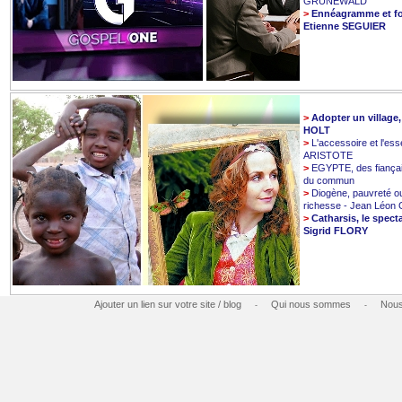
GRUNEWALD
>
Ennéagramme et fo
Etienne SEGUIER
>
Adopter un village
HOLT
>
L'accessoire et l'esse
ARISTOTE
>
EGYPTE, des fiançai
du commun
>
Diogène, pauvreté o
richesse - Jean Léo
>
Catharsis, le spect
Sigrid FLORY
Ajouter un lien sur votre site / blog
Qui nous sommes
Nous
-
-