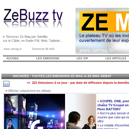
>
Recevez Ze Mag par Satellite,
sur le Câble, en Radio FM, Web, Tablette...
www.zemag.tv Dimanche 09 Août
ACCUEIL
LES EMISSIONS
LES VIP
LES ARTICLES
ARCHIVES - TOUTES LES EMISSIONS ZE MAG et ZE MAG DEBAT
=> 221 émissions à ce jour - par date de diffusion depuis la dernièr
>
Afficher uniquement les débats
>
GOSPEL ONE, prem
chaîne TV Gospel en
Piero BATTERY
>
Nul n'a plus besoin d
sourire que celui qui n
offrir
>
Le retable d'Issenhe