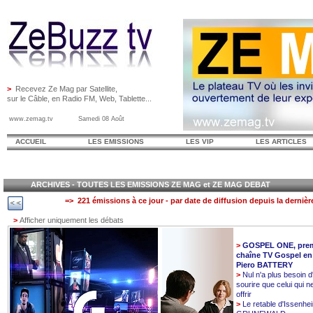
>
Recevez Ze Mag par Satellite,
sur le Câble, en Radio FM, Web, Tablette...
www.zemag.tv Samedi 08 Août
ACCUEIL
LES EMISSIONS
LES VIP
LES ARTICLES
ARCHIVES - TOUTES LES EMISSIONS ZE MAG et ZE MAG DEBAT
=> 221 émissions à ce jour - par date de diffusion depuis la dernièr
>
Afficher uniquement les débats
>
GOSPEL ONE, prem
chaîne TV Gospel en
Piero BATTERY
>
Nul n'a plus besoin d
sourire que celui qui n
offrir
>
Le retable d'Issenhe