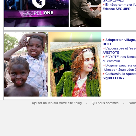
GRUNEWALD
>
Ennéagramme et fo
Etienne SEGUIER
>
Adopter un village
HOLT
>
L'accessoire et l'esse
ARISTOTE
>
EGYPTE, des fiançai
du commun
>
Diogène, pauvreté o
richesse - Jean Léo
>
Catharsis, le spect
Sigrid FLORY
Ajouter un lien sur votre site / blog
Qui nous sommes
Nous
-
-