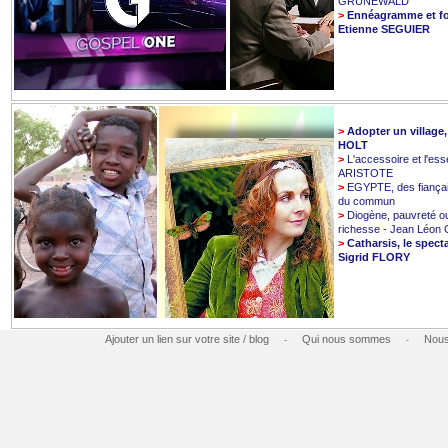
GRUNEWALD
>
Ennéagramme et fo
Etienne SEGUIER
>
Adopter un village
HOLT
>
L'accessoire et l'esse
ARISTOTE
>
EGYPTE, des fiançai
du commun
>
Diogène, pauvreté o
richesse - Jean Léo
>
Catharsis, le spect
Sigrid FLORY
Ajouter un lien sur votre site / blog
Qui nous sommes
Nous
-
-