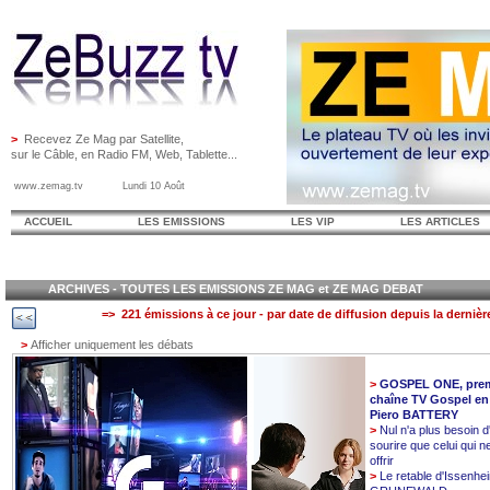
>
Recevez Ze Mag par Satellite,
sur le Câble, en Radio FM, Web, Tablette...
www.zemag.tv Lundi 10 Août
ACCUEIL
LES EMISSIONS
LES VIP
LES ARTICLES
ARCHIVES - TOUTES LES EMISSIONS ZE MAG et ZE MAG DEBAT
=> 221 émissions à ce jour - par date de diffusion depuis la dernièr
>
Afficher uniquement les débats
>
GOSPEL ONE, prem
chaîne TV Gospel en
Piero BATTERY
>
Nul n'a plus besoin d
sourire que celui qui n
offrir
>
Le retable d'Issenhe