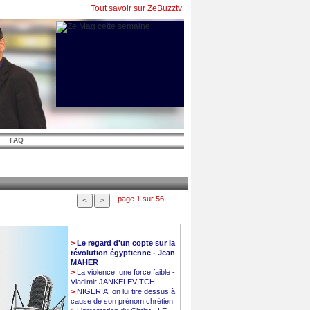
Tout savoir sur ZeBuzztv
FAQ
page 1 sur 56
>
Le regard d'un copte sur la
révolution égyptienne - Jean
MAHER
>
La violence, une force faible -
Vladimir JANKELEVITCH
>
NIGERIA, on lui tire dessus à
cause de son prénom chrétien