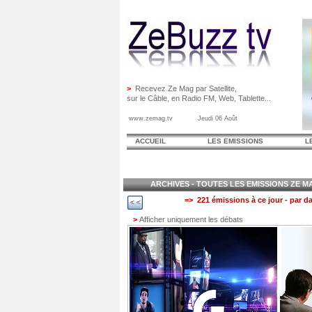
>
Recevez Ze Mag par Satellite,
sur le Câble, en Radio FM, Web, Tablette...
www.zemag.tv Jeudi 06 Août
ACCUEIL
LES EMISSIONS
L
ARCHIVES - TOUTES LES EMISSIONS ZE MAG
=> 221 émissions à ce jour - par da
>
Afficher uniquement les débats