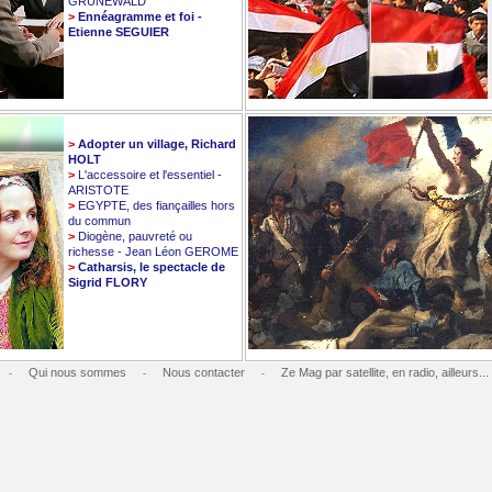
GRUNEWALD
>
Ennéagramme et foi -
Etienne SEGUIER
>
Adopter un village, Richard
HOLT
>
L'accessoire et l'essentiel -
ARISTOTE
>
EGYPTE, des fiançailles hors
du commun
>
Diogène, pauvreté ou
richesse - Jean Léon GEROME
>
Catharsis, le spectacle de
Sigrid FLORY
Qui nous sommes
Nous contacter
Ze Mag par satellite, en radio, ailleurs...
-
-
-