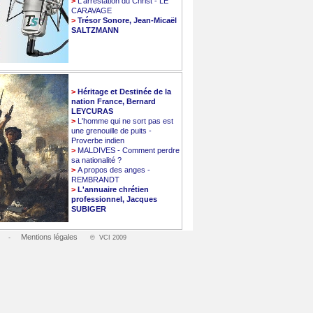
>
L'arrestation du Christ - LE
CARAVAGE
>
Trésor Sonore, Jean-Micaël
SALTZMANN
>
Héritage et Destinée de la
nation France, Bernard
LEYCURAS
>
L'homme qui ne sort pas est
une grenouille de puits -
Proverbe indien
>
MALDIVES - Comment perdre
sa nationalité ?
>
A propos des anges -
REMBRANDT
>
L'annuaire chrétien
professionnel, Jacques
SUBIGER
Mentions légales
-
© VCI 2009