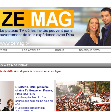
ES VIP
LES ARTICLES
BONUS
BOUTIQUE / DVD
 et ZE MAG DEBAT
te de diffusion depuis la dernière mise en ligne
>
GOSPEL ONE, première
chaîne TV Gospel en France,
Piero BATTERY
>
Nul n'a plus besoin d'un
sourire que celui qui ne peut en
offrir
>
Le retable d'Issenheim -