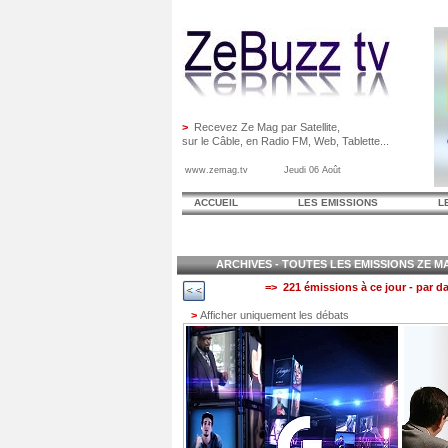
>
Recevez Ze Mag par Satellite,
sur le Câble, en Radio FM, Web, Tablette...
www.zemag.tv Jeudi 06 Août
ACCUEIL
LES EMISSIONS
L
ARCHIVES - TOUTES LES EMISSIONS ZE MAG
=> 221 émissions à ce jour - par da
>
Afficher uniquement les débats