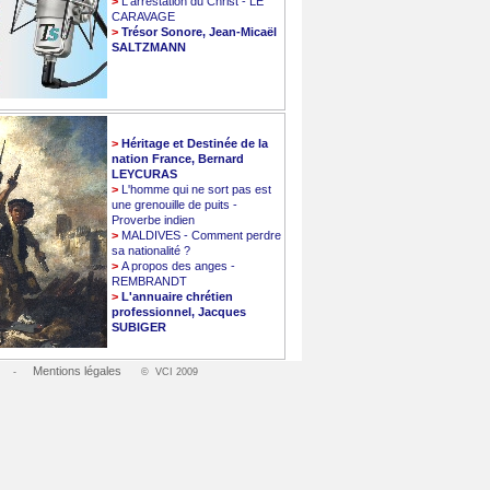
>
L'arrestation du Christ - LE
CARAVAGE
>
Trésor Sonore, Jean-Micaël
SALTZMANN
>
Héritage et Destinée de la
nation France, Bernard
LEYCURAS
>
L'homme qui ne sort pas est
une grenouille de puits -
Proverbe indien
>
MALDIVES - Comment perdre
sa nationalité ?
>
A propos des anges -
REMBRANDT
>
L'annuaire chrétien
professionnel, Jacques
SUBIGER
Mentions légales
-
© VCI 2009