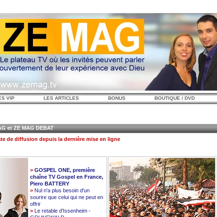
ES VIP
LES ARTICLES
BONUS
BOUTIQUE / DVD
 et ZE MAG DEBAT
te de diffusion depuis la dernière mise en ligne
>
GOSPEL ONE, première
chaîne TV Gospel en France,
Piero BATTERY
>
Nul n'a plus besoin d'un
sourire que celui qui ne peut en
offrir
>
Le retable d'Issenheim -