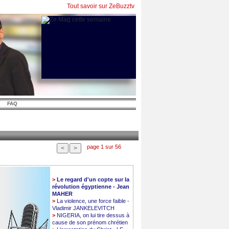
Tout savoir sur ZeBuzztv
FAQ
page 1 sur 56
>
Le regard d'un copte sur la
révolution égyptienne - Jean
MAHER
>
La violence, une force faible -
Vladimir JANKELEVITCH
>
NIGERIA, on lui tire dessus à
cause de son prénom chrétien