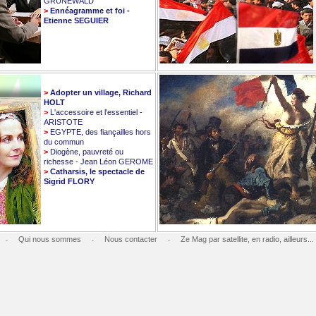
GRUNEWALD
>
Ennéagramme et foi -
Etienne SEGUIER
>
Adopter un village, Richard
HOLT
>
L'accessoire et l'essentiel -
ARISTOTE
>
EGYPTE, des fiançailles hors
du commun
>
Diogène, pauvreté ou
richesse - Jean Léon GEROME
>
Catharsis, le spectacle de
Sigrid FLORY
Qui nous sommes
Nous contacter
Ze Mag par satellite, en radio, ailleurs...
-
-
-