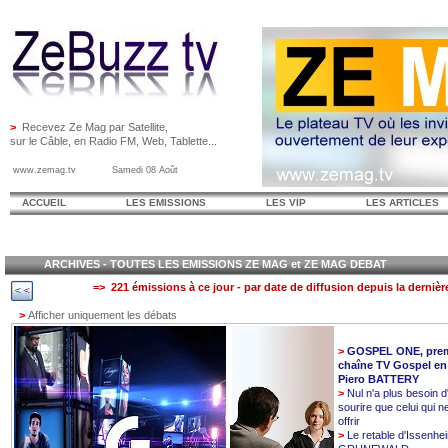
>
Recevez Ze Mag par Satellite,
sur le Câble, en Radio FM, Web, Tablette...
www.zemag.tv Samedi 08 Août
ACCUEIL
LES EMISSIONS
LES VIP
LES ARTICLES
ARCHIVES - TOUTES LES EMISSIONS ZE MAG et ZE MAG DEBAT
=> 221 émissions à ce jour - par date de diffusion depuis la dernièr
>
Afficher uniquement les débats
>
GOSPEL ONE, prem
chaîne TV Gospel en
Piero BATTERY
>
Nul n'a plus besoin d
sourire que celui qui n
offrir
>
Le retable d'Issenhe