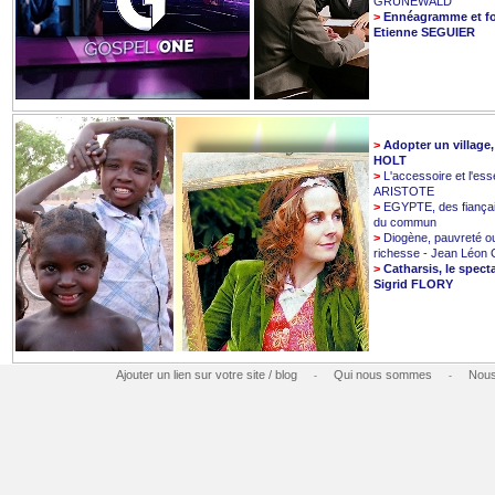
GRUNEWALD
>
Ennéagramme et fo
Etienne SEGUIER
>
Adopter un village
HOLT
>
L'accessoire et l'esse
ARISTOTE
>
EGYPTE, des fiançai
du commun
>
Diogène, pauvreté o
richesse - Jean Léo
>
Catharsis, le spect
Sigrid FLORY
Ajouter un lien sur votre site / blog
Qui nous sommes
Nous
-
-