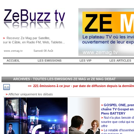
>
Recevez Ze Mag par Satellite,
sur le Câble, en Radio FM, Web, Tablette...
www.zemag.tv Samedi 08 Août
ACCUEIL
LES EMISSIONS
LES VIP
LES ARTICLES
ARCHIVES - TOUTES LES EMISSIONS ZE MAG et ZE MAG DEBAT
=> 221 émissions à ce jour - par date de diffusion depuis la dernièr
>
Afficher uniquement les débats
>
GOSPEL ONE, prem
chaîne TV Gospel en
Piero BATTERY
>
Nul n'a plus besoin d
sourire que celui qui n
offrir
>
Le retable d'Issenhe