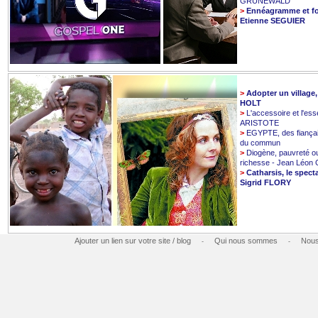
GRUNEWALD
>
Ennéagramme et fo
Etienne SEGUIER
>
Adopter un village
HOLT
>
L'accessoire et l'esse
ARISTOTE
>
EGYPTE, des fiançai
du commun
>
Diogène, pauvreté o
richesse - Jean Léo
>
Catharsis, le spect
Sigrid FLORY
Ajouter un lien sur votre site / blog
Qui nous sommes
Nous
-
-