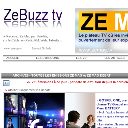
>
Recevez Ze Mag par Satellite,
sur le Câble, en Radio FM, Web, Tablette...
www.zemag.tv Samedi 08 Août
ACCUEIL
LES EMISSIONS
LES VIP
LES ARTICLES
ARCHIVES - TOUTES LES EMISSIONS ZE MAG et ZE MAG DEBAT
=> 221 émissions à ce jour - par date de diffusion depuis la dernièr
>
Afficher uniquement les débats
>
GOSPEL ONE, prem
chaîne TV Gospel en
Piero BATTERY
>
Nul n'a plus besoin d
sourire que celui qui n
offrir
>
Le retable d'Issenhe