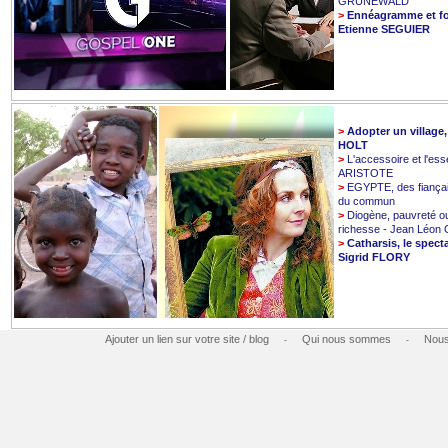
GRUNEWALD
>
Ennéagramme et fo
Etienne SEGUIER
>
Adopter un village
HOLT
>
L'accessoire et l'esse
ARISTOTE
>
EGYPTE, des fiançai
du commun
>
Diogène, pauvreté o
richesse - Jean Léo
>
Catharsis, le spect
Sigrid FLORY
Ajouter un lien sur votre site / blog
Qui nous sommes
Nous
-
-