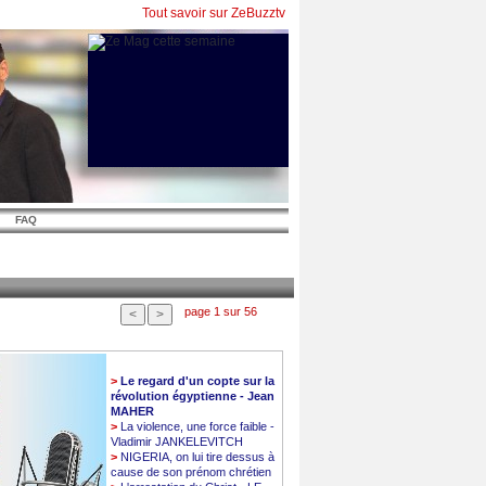
Tout savoir sur ZeBuzztv
FAQ
page 1 sur 56
>
Le regard d'un copte sur la
révolution égyptienne - Jean
MAHER
>
La violence, une force faible -
Vladimir JANKELEVITCH
>
NIGERIA, on lui tire dessus à
cause de son prénom chrétien