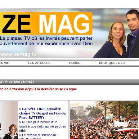
ES VIP
LES ARTICLES
BONUS
BOUTIQUE / DVD
 et ZE MAG DEBAT
te de diffusion depuis la dernière mise en ligne
>
GOSPEL ONE, première
chaîne TV Gospel en France,
Piero BATTERY
>
Nul n'a plus besoin d'un
sourire que celui qui ne peut en
offrir
>
Le retable d'Issenheim -