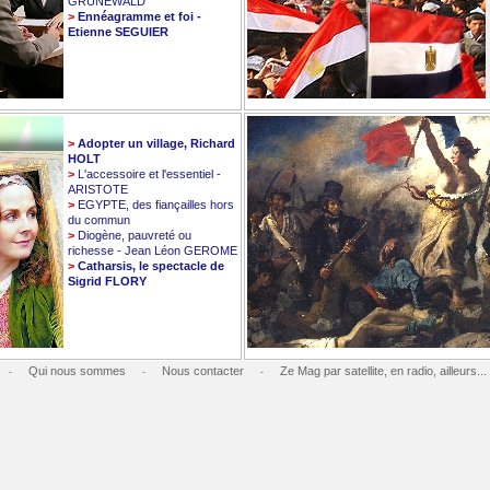
GRUNEWALD
>
Ennéagramme et foi -
Etienne SEGUIER
>
Adopter un village, Richard
HOLT
>
L'accessoire et l'essentiel -
ARISTOTE
>
EGYPTE, des fiançailles hors
du commun
>
Diogène, pauvreté ou
richesse - Jean Léon GEROME
>
Catharsis, le spectacle de
Sigrid FLORY
Qui nous sommes
Nous contacter
Ze Mag par satellite, en radio, ailleurs...
-
-
-