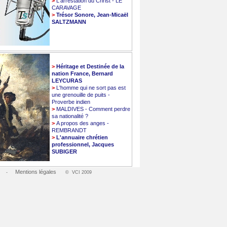
>
L'arrestation du Christ - LE
CARAVAGE
>
Trésor Sonore, Jean-Micaël
SALTZMANN
>
Héritage et Destinée de la
nation France, Bernard
LEYCURAS
>
L'homme qui ne sort pas est
une grenouille de puits -
Proverbe indien
>
MALDIVES - Comment perdre
sa nationalité ?
>
A propos des anges -
REMBRANDT
>
L'annuaire chrétien
professionnel, Jacques
SUBIGER
Mentions légales
-
© VCI 2009