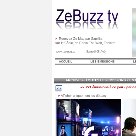
>
Recevez Ze Mag par Satellite,
sur le Câble, en Radio FM, Web, Tablette...
www.zemag.tv Samedi 08 Août
ACCUEIL
LES EMISSIONS
L
ARCHIVES - TOUTES LES EMISSIONS ZE MAG
=> 221 émissions à ce jour - par da
>
Afficher uniquement les débats