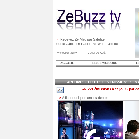
>
Recevez Ze Mag par Satellite,
sur le Câble, en Radio FM, Web, Tablette...
www.zemag.tv Jeudi 06 Août
ACCUEIL
LES EMISSIONS
L
ARCHIVES - TOUTES LES EMISSIONS ZE MAG
=> 221 émissions à ce jour - par da
>
Afficher uniquement les débats