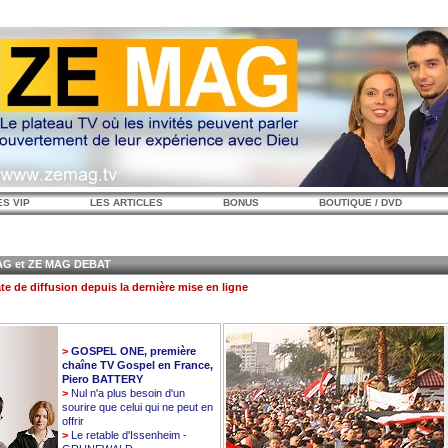
ES VIP
LES ARTICLES
BONUS
BOUTIQUE / DVD
 et ZE MAG DEBAT
te de diffusion depuis la dernière mise en ligne
>
GOSPEL ONE, première
chaîne TV Gospel en France,
Piero BATTERY
>
Nul n'a plus besoin d'un
sourire que celui qui ne peut en
offrir
>
Le retable d'Issenheim -