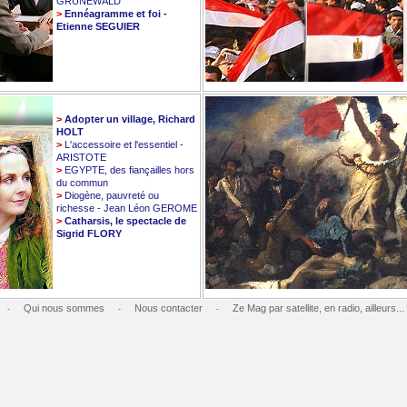
GRUNEWALD
>
Ennéagramme et foi -
Etienne SEGUIER
>
Adopter un village, Richard
HOLT
>
L'accessoire et l'essentiel -
ARISTOTE
>
EGYPTE, des fiançailles hors
du commun
>
Diogène, pauvreté ou
richesse - Jean Léon GEROME
>
Catharsis, le spectacle de
Sigrid FLORY
Qui nous sommes
Nous contacter
Ze Mag par satellite, en radio, ailleurs...
-
-
-