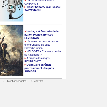
>
L'arrestation du Christ - LE
CARAVAGE
>
Trésor Sonore, Jean-Micaël
SALTZMANN
>
Héritage et Destinée de la
nation France, Bernard
LEYCURAS
>
L'homme qui ne sort pas est
une grenouille de puits -
Proverbe indien
>
MALDIVES - Comment perdre
sa nationalité ?
>
A propos des anges -
REMBRANDT
>
L'annuaire chrétien
professionnel, Jacques
SUBIGER
Mentions légales
-
© VCI 2009