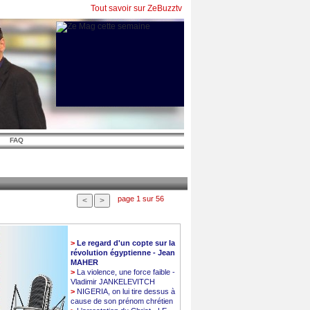
Tout savoir sur ZeBuzztv
FAQ
page 1 sur 56
>
Le regard d'un copte sur la
révolution égyptienne - Jean
MAHER
>
La violence, une force faible -
Vladimir JANKELEVITCH
>
NIGERIA, on lui tire dessus à
cause de son prénom chrétien