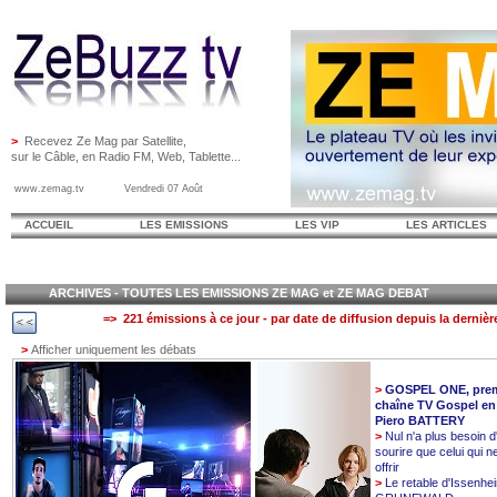
>
Recevez Ze Mag par Satellite,
sur le Câble, en Radio FM, Web, Tablette...
www.zemag.tv Vendredi 07 Août
ACCUEIL
LES EMISSIONS
LES VIP
LES ARTICLES
ARCHIVES - TOUTES LES EMISSIONS ZE MAG et ZE MAG DEBAT
=> 221 émissions à ce jour - par date de diffusion depuis la dernièr
>
Afficher uniquement les débats
>
GOSPEL ONE, prem
chaîne TV Gospel en
Piero BATTERY
>
Nul n'a plus besoin d
sourire que celui qui n
offrir
>
Le retable d'Issenhe