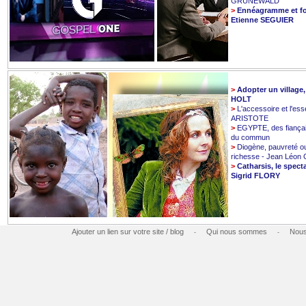
GRUNEWALD
>
Ennéagramme et fo
Etienne SEGUIER
>
Adopter un village
HOLT
>
L'accessoire et l'esse
ARISTOTE
>
EGYPTE, des fiançai
du commun
>
Diogène, pauvreté o
richesse - Jean Léo
>
Catharsis, le spect
Sigrid FLORY
Ajouter un lien sur votre site / blog
Qui nous sommes
Nous
-
-