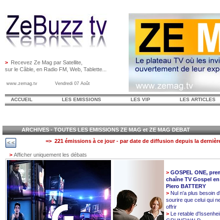
>
Recevez Ze Mag par Satellite,
sur le Câble, en Radio FM, Web, Tablette...
www.zemag.tv Vendredi 07 Août
ACCUEIL
LES EMISSIONS
LES VIP
LES ARTICLES
ARCHIVES - TOUTES LES EMISSIONS ZE MAG et ZE MAG DEBAT
=> 221 émissions à ce jour - par date de diffusion depuis la dernièr
>
Afficher uniquement les débats
>
GOSPEL ONE, prem
chaîne TV Gospel en
Piero BATTERY
>
Nul n'a plus besoin d
sourire que celui qui n
offrir
>
Le retable d'Issenhe