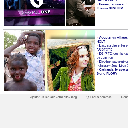
GRUNEWALD
>
Ennéagramme et fo
Etienne SEGUIER
>
Adopter un village
HOLT
>
L'accessoire et l'esse
ARISTOTE
>
EGYPTE, des fiançai
du commun
>
Diogène, pauvreté o
richesse - Jean Léo
>
Catharsis, le spect
Sigrid FLORY
Ajouter un lien sur votre site / blog
Qui nous sommes
Nous
-
-