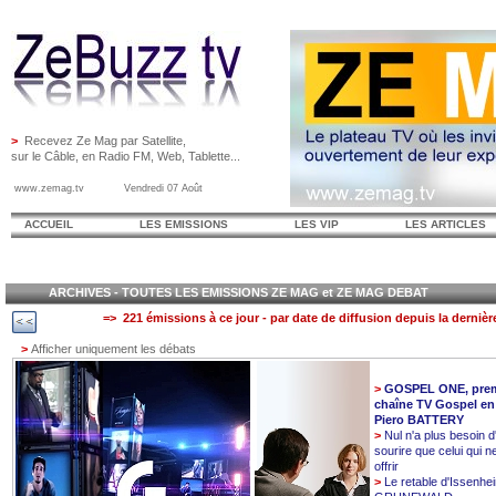
>
Recevez Ze Mag par Satellite,
sur le Câble, en Radio FM, Web, Tablette...
www.zemag.tv Vendredi 07 Août
ACCUEIL
LES EMISSIONS
LES VIP
LES ARTICLES
ARCHIVES - TOUTES LES EMISSIONS ZE MAG et ZE MAG DEBAT
=> 221 émissions à ce jour - par date de diffusion depuis la dernièr
>
Afficher uniquement les débats
>
GOSPEL ONE, prem
chaîne TV Gospel en
Piero BATTERY
>
Nul n'a plus besoin d
sourire que celui qui n
offrir
>
Le retable d'Issenhe