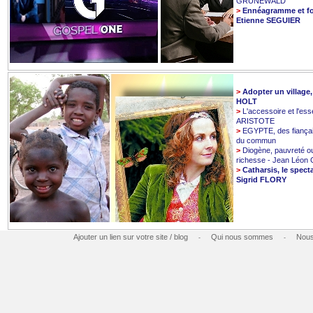
GRUNEWALD
>
Ennéagramme et fo
Etienne SEGUIER
>
Adopter un village
HOLT
>
L'accessoire et l'esse
ARISTOTE
>
EGYPTE, des fiançai
du commun
>
Diogène, pauvreté o
richesse - Jean Léo
>
Catharsis, le spect
Sigrid FLORY
Ajouter un lien sur votre site / blog
Qui nous sommes
Nous
-
-