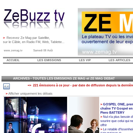
>
Recevez Ze Mag par Satellite,
sur le Câble, en Radio FM, Web, Tablette...
www.zemag.tv Samedi 08 Août
ACCUEIL
LES EMISSIONS
LES VIP
LES ARTICLES
ARCHIVES - TOUTES LES EMISSIONS ZE MAG et ZE MAG DEBAT
=> 221 émissions à ce jour - par date de diffusion depuis la dernièr
>
Afficher uniquement les débats
>
GOSPEL ONE, prem
chaîne TV Gospel en
Piero BATTERY
>
Nul n'a plus besoin d
sourire que celui qui n
offrir
>
Le retable d'Issenhe