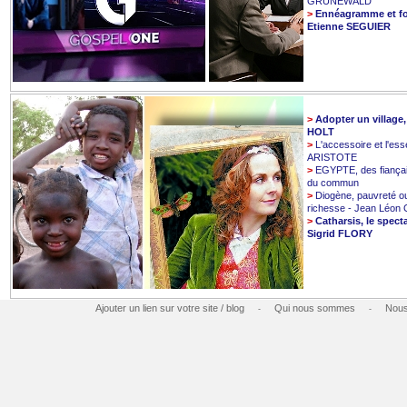
GRUNEWALD
>
Ennéagramme et fo
Etienne SEGUIER
>
Adopter un village
HOLT
>
L'accessoire et l'esse
ARISTOTE
>
EGYPTE, des fiançai
du commun
>
Diogène, pauvreté o
richesse - Jean Léo
>
Catharsis, le spect
Sigrid FLORY
Ajouter un lien sur votre site / blog
Qui nous sommes
Nous
-
-