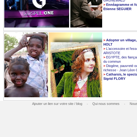
GRUNEWALD
>
Ennéagramme et fo
Etienne SEGUIER
>
Adopter un village
HOLT
>
L'accessoire et l'esse
ARISTOTE
>
EGYPTE, des fiançai
du commun
>
Diogène, pauvreté o
richesse - Jean Léo
>
Catharsis, le spect
Sigrid FLORY
Ajouter un lien sur votre site / blog
Qui nous sommes
Nous
-
-