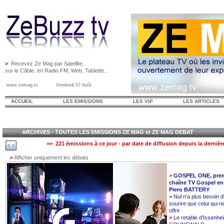
>
Recevez Ze Mag par Satellite,
sur le Câble, en Radio FM, Web, Tablette...
www.zemag.tv Vendredi 07 Août
ACCUEIL
LES EMISSIONS
LES VIP
LES ARTICLES
ARCHIVES - TOUTES LES EMISSIONS ZE MAG et ZE MAG DEBAT
=> 221 émissions à ce jour - par date de diffusion depuis la dernièr
>
Afficher uniquement les débats
>
GOSPEL ONE, prem
chaîne TV Gospel en
Piero BATTERY
>
Nul n'a plus besoin d
sourire que celui qui n
offrir
>
Le retable d'Issenhe