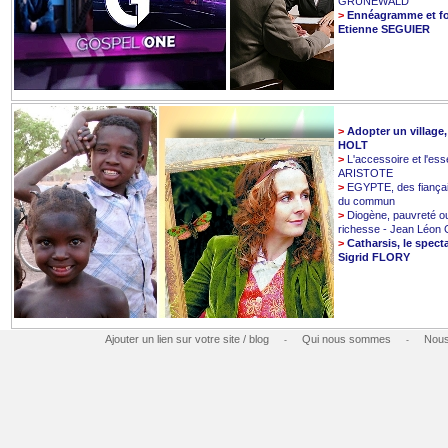
GRUNEWALD
>
Ennéagramme et fo
Etienne SEGUIER
>
Adopter un village
HOLT
>
L'accessoire et l'esse
ARISTOTE
>
EGYPTE, des fiançai
du commun
>
Diogène, pauvreté o
richesse - Jean Léo
>
Catharsis, le spect
Sigrid FLORY
Ajouter un lien sur votre site / blog
Qui nous sommes
Nous
-
-