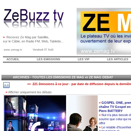
>
Recevez Ze Mag par Satellite,
sur le Câble, en Radio FM, Web, Tablette...
www.zemag.tv Vendredi 07 Août
ACCUEIL
LES EMISSIONS
LES VIP
LES ARTICLES
ARCHIVES - TOUTES LES EMISSIONS ZE MAG et ZE MAG DEBAT
=> 221 émissions à ce jour - par date de diffusion depuis la dernièr
>
Afficher uniquement les débats
>
GOSPEL ONE, prem
chaîne TV Gospel en
Piero BATTERY
>
Nul n'a plus besoin d
sourire que celui qui n
offrir
>
Le retable d'Issenhe