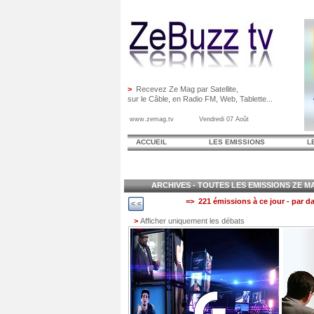
>
Recevez Ze Mag par Satellite,
sur le Câble, en Radio FM, Web, Tablette...
www.zemag.tv Vendredi 07 Août
ACCUEIL
LES EMISSIONS
L
ARCHIVES - TOUTES LES EMISSIONS ZE MAG
=> 221 émissions à ce jour - par da
>
Afficher uniquement les débats