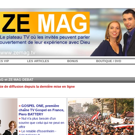
ES VIP
LES ARTICLES
BONUS
BOUTIQUE / DVD
 et ZE MAG DEBAT
te de diffusion depuis la dernière mise en ligne
>
GOSPEL ONE, première
chaîne TV Gospel en France,
Piero BATTERY
>
Nul n'a plus besoin d'un
sourire que celui qui ne peut en
offrir
>
Le retable d'Issenheim -