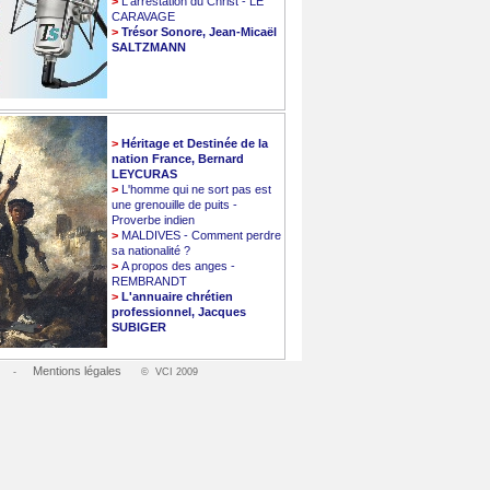
>
L'arrestation du Christ - LE
CARAVAGE
>
Trésor Sonore, Jean-Micaël
SALTZMANN
>
Héritage et Destinée de la
nation France, Bernard
LEYCURAS
>
L'homme qui ne sort pas est
une grenouille de puits -
Proverbe indien
>
MALDIVES - Comment perdre
sa nationalité ?
>
A propos des anges -
REMBRANDT
>
L'annuaire chrétien
professionnel, Jacques
SUBIGER
Mentions légales
-
© VCI 2009