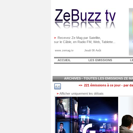
>
Recevez Ze Mag par Satellite,
sur le Câble, en Radio FM, Web, Tablette...
www.zemag.tv Jeudi 06 Août
ACCUEIL
LES EMISSIONS
L
ARCHIVES - TOUTES LES EMISSIONS ZE MAG
=> 221 émissions à ce jour - par da
>
Afficher uniquement les débats