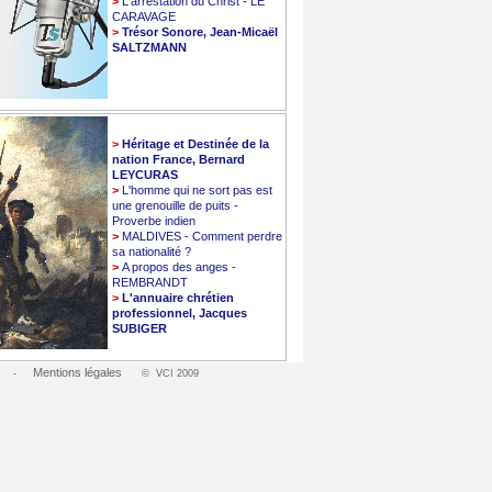
>
L'arrestation du Christ - LE
CARAVAGE
>
Trésor Sonore, Jean-Micaël
SALTZMANN
>
Héritage et Destinée de la
nation France, Bernard
LEYCURAS
>
L'homme qui ne sort pas est
une grenouille de puits -
Proverbe indien
>
MALDIVES - Comment perdre
sa nationalité ?
>
A propos des anges -
REMBRANDT
>
L'annuaire chrétien
professionnel, Jacques
SUBIGER
Mentions légales
-
© VCI 2009