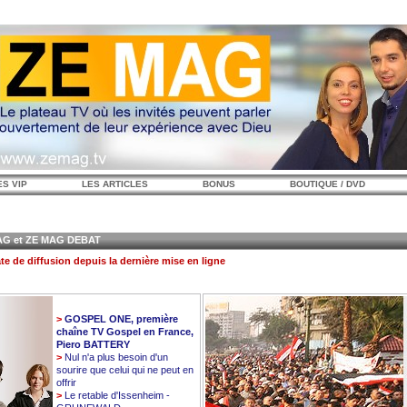
ES VIP
LES ARTICLES
BONUS
BOUTIQUE / DVD
 et ZE MAG DEBAT
te de diffusion depuis la dernière mise en ligne
>
GOSPEL ONE, première
chaîne TV Gospel en France,
Piero BATTERY
>
Nul n'a plus besoin d'un
sourire que celui qui ne peut en
offrir
>
Le retable d'Issenheim -