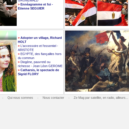
GRUNEWALD
>
Ennéagramme et foi -
Etienne SEGUIER
>
Adopter un village, Richard
HOLT
>
L'accessoire et l'essentiel -
ARISTOTE
>
EGYPTE, des fiançailles hors
du commun
>
Diogène, pauvreté ou
richesse - Jean Léon GEROME
>
Catharsis, le spectacle de
Sigrid FLORY
Qui nous sommes
Nous contacter
Ze Mag par satellite, en radio, ailleurs...
-
-
-