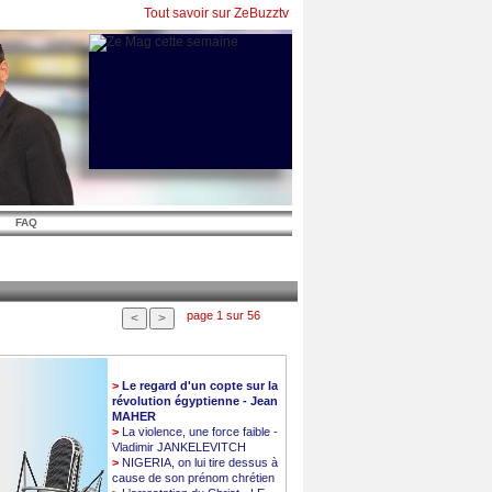
Tout savoir sur ZeBuzztv
FAQ
page 1 sur 56
>
Le regard d'un copte sur la
révolution égyptienne - Jean
MAHER
>
La violence, une force faible -
Vladimir JANKELEVITCH
>
NIGERIA, on lui tire dessus à
cause de son prénom chrétien