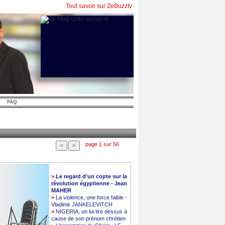
Tout savoir sur ZeBuzztv
FAQ
page 1 sur 56
>
Le regard d'un copte sur la
révolution égyptienne - Jean
MAHER
>
La violence, une force faible -
Vladimir JANKELEVITCH
>
NIGERIA, on lui tire dessus à
cause de son prénom chrétien