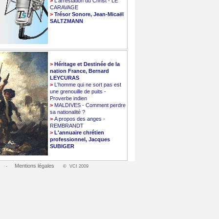
>
L'arrestation du Christ - LE
CARAVAGE
>
Trésor Sonore, Jean-Micaël
SALTZMANN
>
Héritage et Destinée de la
nation France, Bernard
LEYCURAS
>
L'homme qui ne sort pas est
une grenouille de puits -
Proverbe indien
>
MALDIVES - Comment perdre
sa nationalité ?
>
A propos des anges -
REMBRANDT
>
L'annuaire chrétien
professionnel, Jacques
SUBIGER
Mentions légales
-
© VCI 2009