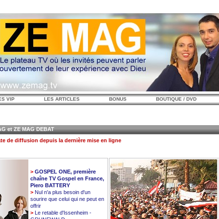
ES VIP
LES ARTICLES
BONUS
BOUTIQUE / DVD
 et ZE MAG DEBAT
te de diffusion depuis la dernière mise en ligne
>
GOSPEL ONE, première
chaîne TV Gospel en France,
Piero BATTERY
>
Nul n'a plus besoin d'un
sourire que celui qui ne peut en
offrir
>
Le retable d'Issenheim -