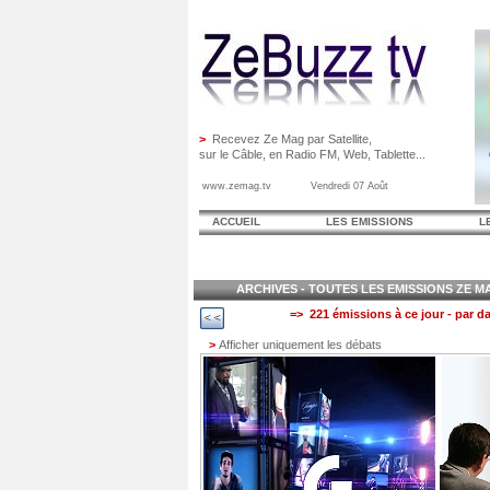
>
Recevez Ze Mag par Satellite,
sur le Câble, en Radio FM, Web, Tablette...
www.zemag.tv Vendredi 07 Août
ACCUEIL
LES EMISSIONS
L
ARCHIVES - TOUTES LES EMISSIONS ZE MAG
=> 221 émissions à ce jour - par da
>
Afficher uniquement les débats