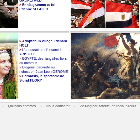
GRUNEWALD
>
Ennéagramme et foi -
Etienne SEGUIER
>
Adopter un village, Richard
HOLT
>
L'accessoire et l'essentiel -
ARISTOTE
>
EGYPTE, des fiançailles hors
du commun
>
Diogène, pauvreté ou
richesse - Jean Léon GEROME
>
Catharsis, le spectacle de
Sigrid FLORY
Qui nous sommes
Nous contacter
Ze Mag par satellite, en radio, ailleurs...
-
-
-