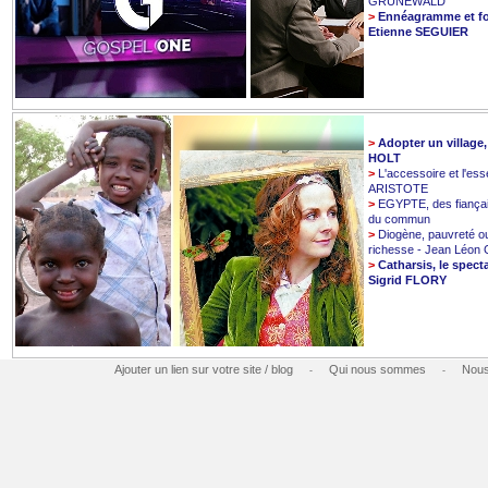
GRUNEWALD
>
Ennéagramme et fo
Etienne SEGUIER
>
Adopter un village
HOLT
>
L'accessoire et l'esse
ARISTOTE
>
EGYPTE, des fiançai
du commun
>
Diogène, pauvreté o
richesse - Jean Léo
>
Catharsis, le spect
Sigrid FLORY
Ajouter un lien sur votre site / blog
Qui nous sommes
Nous
-
-