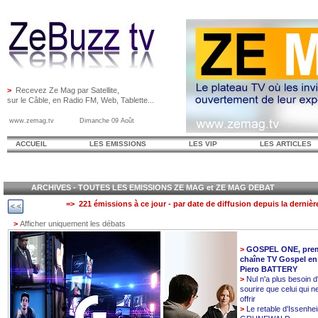
>
Recevez Ze Mag par Satellite,
sur le Câble, en Radio FM, Web, Tablette...
www.zemag.tv Dimanche 09 Août
ACCUEIL
LES EMISSIONS
LES VIP
LES ARTICLES
ARCHIVES - TOUTES LES EMISSIONS ZE MAG et ZE MAG DEBAT
=> 221 émissions à ce jour - par date de diffusion depuis la dernièr
>
Afficher uniquement les débats
>
GOSPEL ONE, prem
chaîne TV Gospel en
Piero BATTERY
>
Nul n'a plus besoin d
sourire que celui qui n
offrir
>
Le retable d'Issenhe